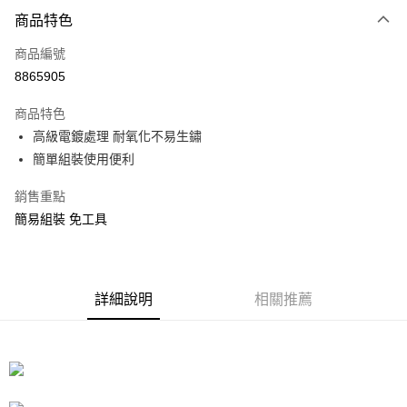
付款方式
商品特色
信用卡一次付款
商品編號
信用卡分期付款
8865905
3 期 0 利率 每期
NT$15
21家銀行
商品特色
合作金庫商業銀行
第一商業銀行
LINE Pay
高級電鍍處理 耐氧化不易生鏽
華南商業銀行
彰化商業銀行
簡單組裝使用便利
Apple Pay
上海商業儲蓄銀行
台北富邦商業銀行
國泰世華商業銀行
兆豐國際商業銀行
街口支付
銷售重點
臺灣中小企業銀行
台中商業銀行
簡易組裝 免工具
匯豐（台灣）商業銀行
華泰商業銀行
悠遊付
聯邦商業銀行
遠東國際商業銀行
元大商業銀行
永豐商業銀行
Google Pay
玉山商業銀行
星展（台灣）商業銀行
台新國際商業銀行
中國信託商業銀行
全盈+PAY
詳細說明
相關推薦
台灣樂天信用卡公司
大哥付你分期
相關說明
【大哥付你分期使用說明】
ATM付款
1.本服務由台灣大哥大提供，台灣大哥大用戶可立即使用無須另外申請。
2.付款方式選擇「大哥付你分期」，訂單成立後會自動跳轉到大哥付的交易