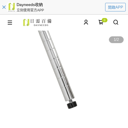
Dayneeds收納
開啟APP
立刻使用官方APP
0
1
/
2