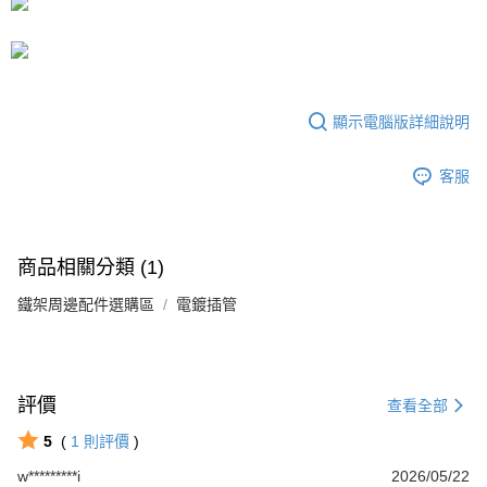
流程，驗證手機門號後，選擇欲分期的期數、繳款截止日，確認付款後即完
運送方式
成交易。
3.實際核准額度、可分期數及費用金額請依後續交易確認頁面所載為準。
宅配
4.訂單成立30分鐘內，如未前往確認交易或遇審核未通過，訂單將自動取
每筆NT$80，滿NT$599(含以上)免運費
消。如遇「轉專審核」未通過狀況，表示未達大哥付你分期系統評分，恕無
法說明評估內容。
顯示電腦版詳細說明
【繳款方式說明】
1.分期款項不併入電信帳單，「大哥付你分期」於每月結算日後寄送繳費提
醒簡訊。
客服
2.透過簡訊連結打開帳單後，可選擇「超商條碼／台灣大直營門市／銀行轉
帳／街口支付／iPASS MONEY」等通路繳費。
【注意事項】
商品相關分類 (1)
1.本服務係由「台灣大哥大股份有限公司」（以下簡稱本公司）所提供，讓
用戶於交易時，得透過本服務購買商品或服務，並由商店將買賣／分期付款
鐵架周邊配件選購區
電鍍插管
買賣價金債權讓與本公司後，依約使用本公司帳單繳交帳款。
2.基於同意付款使用「大哥付你分期」之契約關係目的，商店將以您的個人
資料（包含姓名、電話或地址）提供予台灣大哥大進項蒐集、處理及利用，
由本公司與您本人進行分期帳單所需資料之確認、核對及更正。
3.完整用戶服務條款，請詳閱以下連結：
https://oppay.tw/userRule
評價
查看全部
5
(
1
則評價
)
w*********i
2026/05/22