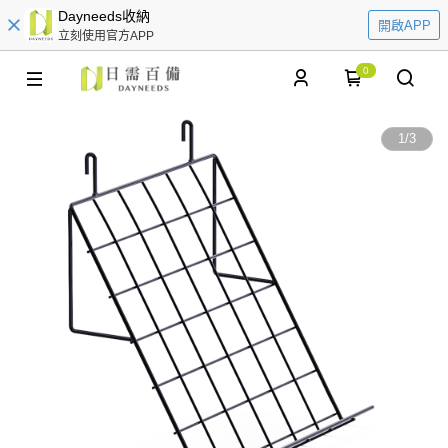
Dayneeds收納
開啟APP
立刻使用官方APP
0
1
/
3