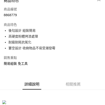
商品特色
信用卡一次付款
商品編號
信用卡分期付款
8868779
3 期 0 利率 每期
NT$30
21家銀行
商品特色
合作金庫商業銀行
第一商業銀行
LINE Pay
後勾設計 組裝簡易
華南商業銀行
彰化商業銀行
高硬度粉體烤漆處理
Apple Pay
上海商業儲蓄銀行
台北富邦商業銀行
國泰世華商業銀行
兆豐國際商業銀行
耐磨耐耗抗氧化
街口支付
臺灣中小企業銀行
台中商業銀行
簍空設計 收納物品不易受潮發霉
匯豐（台灣）商業銀行
華泰商業銀行
悠遊付
聯邦商業銀行
遠東國際商業銀行
銷售重點
元大商業銀行
永豐商業銀行
Google Pay
簡易組裝 免工具
玉山商業銀行
星展（台灣）商業銀行
台新國際商業銀行
中國信託商業銀行
全盈+PAY
台灣樂天信用卡公司
大哥付你分期
詳細說明
相關推薦
相關說明
【大哥付你分期使用說明】
ATM付款
1.本服務由台灣大哥大提供，台灣大哥大用戶可立即使用無須另外申請。
2.付款方式選擇「大哥付你分期」，訂單成立後會自動跳轉到大哥付的交易
流程，驗證手機門號後，選擇欲分期的期數、繳款截止日，確認付款後即完