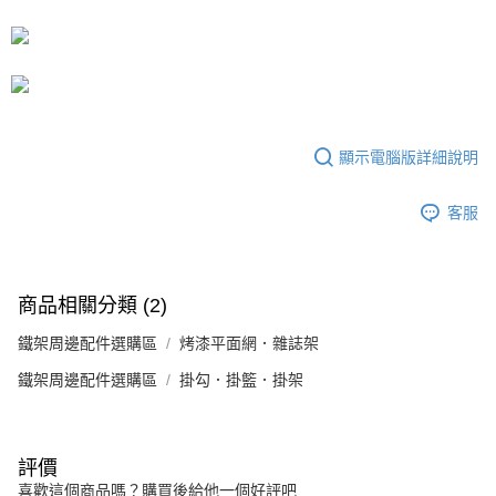
運送方式
成交易。
3.實際核准額度、可分期數及費用金額請依後續交易確認頁面所載為準。
宅配
4.訂單成立30分鐘內，如未前往確認交易或遇審核未通過，訂單將自動取
每筆NT$80，滿NT$599(含以上)免運費
消。如遇「轉專審核」未通過狀況，表示未達大哥付你分期系統評分，恕無
法說明評估內容。
【繳款方式說明】
1.分期款項不併入電信帳單，「大哥付你分期」於每月結算日後寄送繳費提
醒簡訊。
顯示電腦版詳細說明
2.透過簡訊連結打開帳單後，可選擇「超商條碼／台灣大直營門市／銀行轉
帳／街口支付／iPASS MONEY」等通路繳費。
客服
【注意事項】
1.本服務係由「台灣大哥大股份有限公司」（以下簡稱本公司）所提供，讓
用戶於交易時，得透過本服務購買商品或服務，並由商店將買賣／分期付款
買賣價金債權讓與本公司後，依約使用本公司帳單繳交帳款。
商品相關分類 (2)
2.基於同意付款使用「大哥付你分期」之契約關係目的，商店將以您的個人
資料（包含姓名、電話或地址）提供予台灣大哥大進項蒐集、處理及利用，
鐵架周邊配件選購區
烤漆平面網．雜誌架
由本公司與您本人進行分期帳單所需資料之確認、核對及更正。
3.完整用戶服務條款，請詳閱以下連結：
https://oppay.tw/userRule
鐵架周邊配件選購區
掛勾．掛籃．掛架
評價
喜歡這個商品嗎？購買後給他一個好評吧