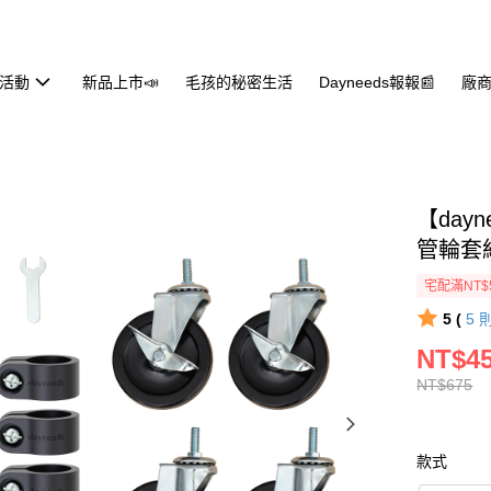
活動
新品上市📣
毛孩的秘密生活
Dayneeds報報📰
廠商
【day
管輪套組
宅配滿NT$
5 (
5
NT$4
NT$675
款式