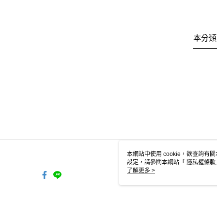
本分類
本網站中使用 cookie，欲查詢有關
設定，請參閱本網站「
隱私權條款
使用 cookie。
了解更多 >