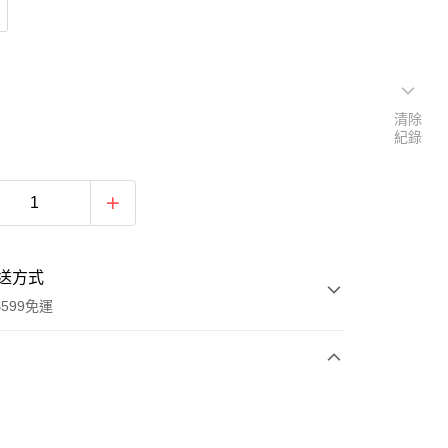
清除
紀錄
送方式
599免運
次付款
期付款