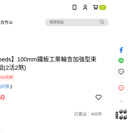
0
合作🤝
needs】100mm鐵板工業輪含加強型束
(2活2煞)
599免運
則評價
)
50
已賣出：400件