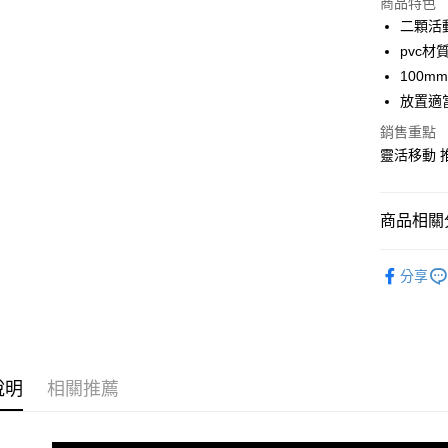
商品特色
3 期 
二顆活
合作金
pvc材
LINE Pay
華南商
100
Apple Pay
上海商
放置適
國泰世
街口支付
銷售重點
臺灣中
匯豐（
靈活移動 
悠遊付
聯邦商
元大商
Google Pa
玉山商
商品相關分
台新國
全盈+PAY
台灣樂
鐵架周邊
大哥付你
分享
相關說明
【大哥付
ATM付款
1.本服務
2.付款方
流程，驗
說明
相關推薦
完成交易
運送方式
3.實際核
4.訂單成
宅配
消。如遇