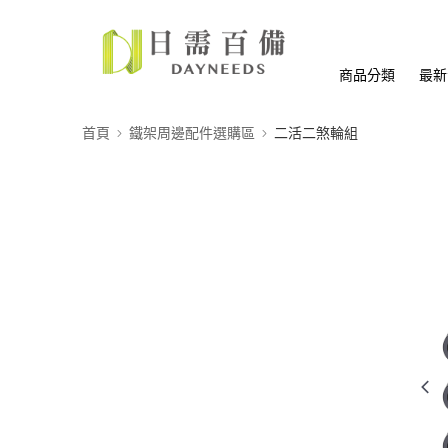
商品分類
最新
首頁
鐵架周邊配件選購區
二活二煞輪組