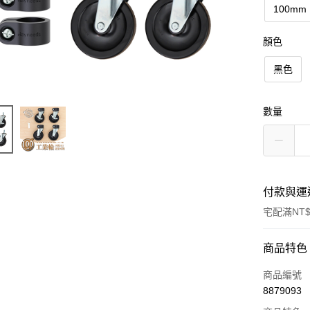
100mm
顏色
黑色
數量
付款與運
宅配滿NT$
付款方式
商品特色
信用卡一
商品編號
8879093
信用卡分