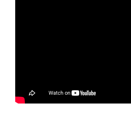
每筆NT$8
無法說明
【繳款方
1.分期款
醒簡訊。
2.透過簡
帳／街口支
【注意事
1.本服務
用戶於交
款買賣價
2.基於同
資料（包
用，由本
3.完整用