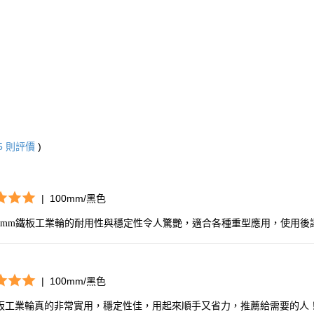
5
則評價
)
|
100mm/黑色
00mm鐵板工業輪的耐用性與穩定性令人驚艷，適合各種重型應用，使用後
n
|
100mm/黑色
板工業輪真的非常實用，穩定性佳，用起來順手又省力，推薦給需要的人