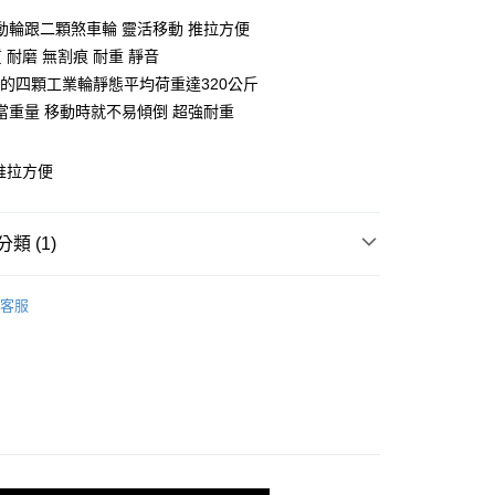
0 利率 每期
NT$150
21家銀行
動輪跟二顆煞車輪 靈活移動 推拉方便
庫商業銀行
第一商業銀行
質 耐磨 無割痕 耐重 靜音
業銀行
彰化商業銀行
mm的四顆工業輪靜態平均荷重達320公斤
業儲蓄銀行
台北富邦商業銀行
當重量 移動時就不易傾倒 超強耐重
華商業銀行
兆豐國際商業銀行
小企業銀行
台中商業銀行
台灣）商業銀行
華泰商業銀行
推拉方便
業銀行
遠東國際商業銀行
業銀行
永豐商業銀行
y
業銀行
星展（台灣）商業銀行
類 (1)
際商業銀行
中國信託商業銀行
天信用卡公司
配件選購區
二活二煞輪組
分期
客服
你分期使用說明】
由台灣大哥大提供，台灣大哥大用戶可立即使用無須另外申請。
式選擇「大哥付你分期」，訂單成立後會自動跳轉到大哥付的交易
證手機門號後，選擇欲分期的期數、繳款截止日，確認付款後即
。
准額度、可分期數及費用金額請依後續交易確認頁面所載為準。
立30分鐘內，如未前往確認交易或遇審核未通過，訂單將自動取
「轉專審核」未通過狀況，表示未達大哥付你分期系統評分，恕