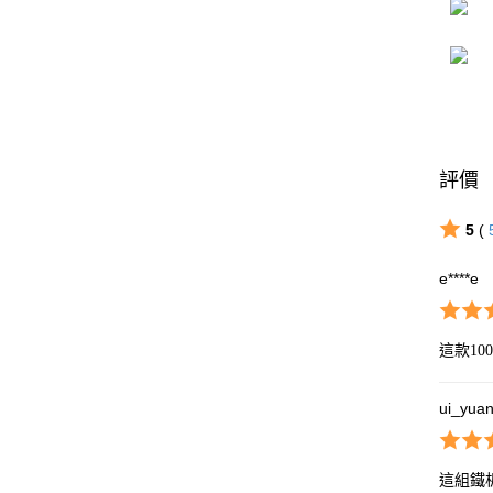
評價
5
(
e****e
這款1
ui_yua
這組鐵