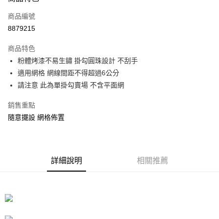
信用卡一次付款
商品編號
信用卡分期付款
8879215
3 期 0 利率 每期
NT$4
21家銀行
商品特色
合作金庫商業銀行
第一商業銀行
LINE Pay
粉體烤漆不易生鏽 掛勾圓珠設計 不刮手
華南商業銀行
彰化商業銀行
適用網格 網線間距不得超過6公分
Apple Pay
上海商業儲蓄銀行
台北富邦商業銀行
國泰世華商業銀行
兆豐國際商業銀行
請注意 此為單掛勾賣場 不含平面網
街口支付
臺灣中小企業銀行
台中商業銀行
銷售重點
匯豐（台灣）商業銀行
華泰商業銀行
悠遊付
聯邦商業銀行
遠東國際商業銀行
隨意擺設 網格佈置
元大商業銀行
永豐商業銀行
Google Pay
玉山商業銀行
星展（台灣）商業銀行
台新國際商業銀行
中國信託商業銀行
全盈+PAY
台灣樂天信用卡公司
詳細說明
相關推薦
大哥付你分期
相關說明
【大哥付你分期使用說明】
ATM付款
1.本服務由台灣大哥大提供，台灣大哥大用戶可立即使用無須另外申請。
2.付款方式選擇「大哥付你分期」，訂單成立後會自動跳轉到大哥付的交易
流程，驗證手機門號後，選擇欲分期的期數、繳款截止日，確認付款後即完