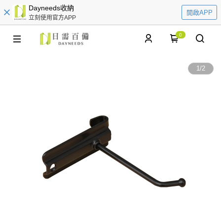
Dayneeds收納
開啟APP
立刻使用官方APP
0
1
/
2