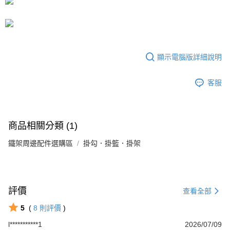
運送方式
成交易。
3.實際核准額度、可分期數及費用金額請依後續交易確認頁面所載為準。
宅配
4.訂單成立30分鐘內，如未前往確認交易或遇審核未通過，訂單將自動取
每筆NT$80，滿NT$599(含以上)免運費
消。如遇「轉專審核」未通過狀況，表示未達大哥付你分期系統評分，恕無
法說明評估內容。
【繳款方式說明】
顯示電腦版詳細說明
1.分期款項不併入電信帳單，「大哥付你分期」於每月結算日後寄送繳費提
醒簡訊。
2.透過簡訊連結打開帳單後，可選擇「超商條碼／台灣大直營門市／銀行轉
客服
帳／街口支付／iPASS MONEY」等通路繳費。
【注意事項】
1.本服務係由「台灣大哥大股份有限公司」（以下簡稱本公司）所提供，讓
商品相關分類 (1)
用戶於交易時，得透過本服務購買商品或服務，並由商店將買賣／分期付款
買賣價金債權讓與本公司後，依約使用本公司帳單繳交帳款。
鐵架周邊配件選購區
2.基於同意付款使用「大哥付你分期」之契約關係目的，商店將以您的個人
掛勾．掛籃．掛架
資料（包含姓名、電話或地址）提供予台灣大哥大進項蒐集、處理及利用，
由本公司與您本人進行分期帳單所需資料之確認、核對及更正。
3.完整用戶服務條款，請詳閱以下連結：
https://oppay.tw/userRule
評價
查看全部
5
(
8
則評價
)
l***********1
2026/07/09