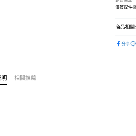
銷售重點
國泰世
街口支付
優質配件
臺灣中
匯豐（
悠遊付
聯邦商
商品相關分
元大商
Google Pa
玉山商
鐵架周邊
台新國
全盈+PAY
分享
台灣樂
大哥付你
相關說明
【大哥付
ATM付款
1.本服務
2.付款方
說明
相關推薦
流程，驗
完成交易
運送方式
3.實際核
4.訂單成
宅配
消。如遇
每筆NT$8
無法說明
【繳款方
1.分期款
醒簡訊。
2.透過簡
帳／街口支