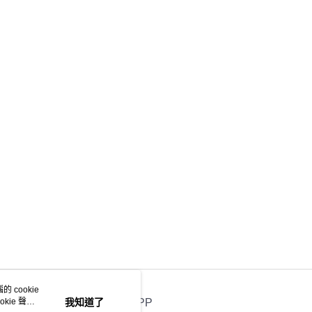
項】
係由「台灣大哥大股份有限公司」（以下簡稱本公司）所提供，讓
易時，得透過本服務購買商品或服務，並由商店將買賣／分期付
金債權讓與本公司後，依約使用本公司帳單繳交帳款。
意付款使用「大哥付你分期」之契約關係目的，商店將以您的個人
含姓名、電話或地址）提供予台灣大哥大進項蒐集、處理及利
公司與您本人進行分期帳單所需資料之確認、核對及更正。
戶服務條款，請詳閱以下連結：
https://oppay.tw/userRule
 cookie
kie 聲明
我知道了
官方APP