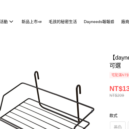
活動
新品上市📣
毛孩的秘密生活
Dayneeds報報📰
廠商
【day
可選
宅配滿NT$
NT$1
NT$209
款式
黑色