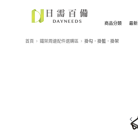
商品分類
最新
首頁
鐵架周邊配件選購區
掛勾．掛籃．掛架