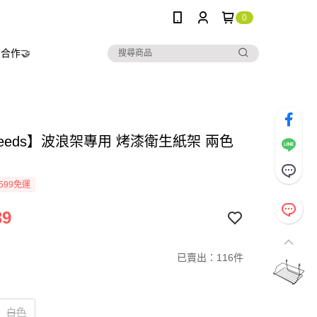
0
合作🤝
needs】波浪架專用 烤漆衛生紙架 兩色
599免運
39
已賣出：116件
白色