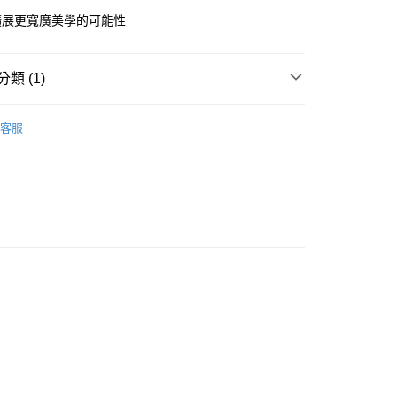
華商業銀行
兆豐國際商業銀行
擴展更寬廣美學的可能性
小企業銀行
台中商業銀行
台灣）商業銀行
華泰商業銀行
業銀行
遠東國際商業銀行
類 (1)
業銀行
永豐商業銀行
y
業銀行
星展（台灣）商業銀行
配件選購區
掛勾．掛籃．掛架
際商業銀行
中國信託商業銀行
客服
天信用卡公司
分期
你分期使用說明】
由台灣大哥大提供，台灣大哥大用戶可立即使用無須另外申請。
式選擇「大哥付你分期」，訂單成立後會自動跳轉到大哥付的交易
證手機門號後，選擇欲分期的期數、繳款截止日，確認付款後即
。
准額度、可分期數及費用金額請依後續交易確認頁面所載為準。
立30分鐘內，如未前往確認交易或遇審核未通過，訂單將自動取
「轉專審核」未通過狀況，表示未達大哥付你分期系統評分，恕
0，滿NT$599(含以上)免運費
評估內容。
式說明】
項不併入電信帳單，「大哥付你分期」於每月結算日後寄送繳費提
訊連結打開帳單後，可選擇「超商條碼／台灣大直營門市／銀行轉
付／iPASS MONEY」等通路繳費。