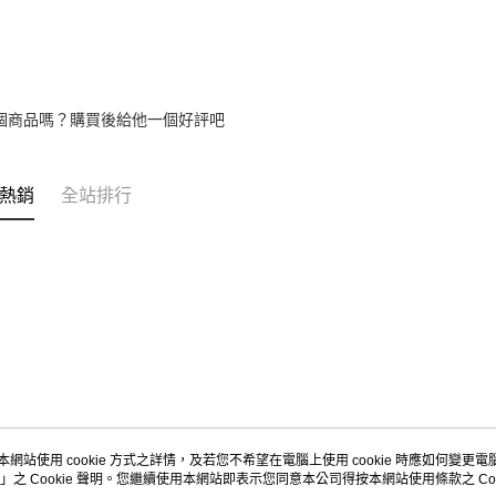
【注意事
1.本服務
用戶於交
款買賣價
2.基於同
個商品嗎？購買後給他一個好評吧
資料（包
用，由本
3.完整用
熱銷
全站排行
本網站使用 cookie 方式之詳情，及若您不希望在電腦上使用 cookie 時應如何變更電腦的
」之 Cookie 聲明。您繼續使用本網站即表示您同意本公司得按本網站使用條款之 Coo
關於我們
客服資訊