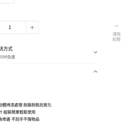
清除
紀錄
送方式
599免運
次付款
期付款
0 利率 每期
NT$46
21家銀行
粉體烤漆處理 耐磨耐耗抗氧化
庫商業銀行
第一商業銀行
計 組裝簡單輕鬆使用
業銀行
彰化商業銀行
角修邊 不刮手不傷物品
業儲蓄銀行
台北富邦商業銀行