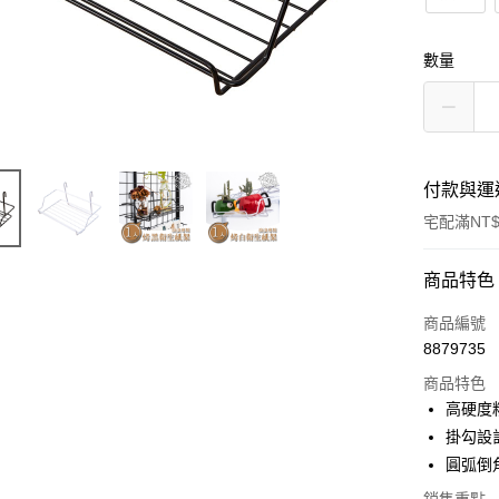
數量
付款與運
宅配滿NT$
付款方式
商品特色
信用卡一
商品編號
8879735
信用卡分
商品特色
3 期 
高硬度
合作金
掛勾設
LINE Pay
華南商
圓弧倒
Apple Pay
上海商