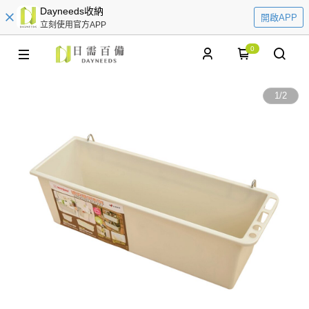
Dayneeds收納
開啟APP
立刻使用官方APP
0
1
/
2