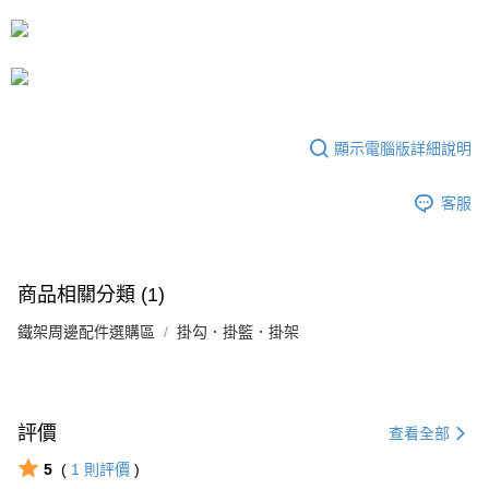
運送方式
成交易。
3.實際核准額度、可分期數及費用金額請依後續交易確認頁面所載為準。
宅配
4.訂單成立30分鐘內，如未前往確認交易或遇審核未通過，訂單將自動取
每筆NT$80，滿NT$599(含以上)免運費
消。如遇「轉專審核」未通過狀況，表示未達大哥付你分期系統評分，恕無
法說明評估內容。
【繳款方式說明】
1.分期款項不併入電信帳單，「大哥付你分期」於每月結算日後寄送繳費提
醒簡訊。
顯示電腦版詳細說明
2.透過簡訊連結打開帳單後，可選擇「超商條碼／台灣大直營門市／銀行轉
帳／街口支付／iPASS MONEY」等通路繳費。
客服
【注意事項】
1.本服務係由「台灣大哥大股份有限公司」（以下簡稱本公司）所提供，讓
用戶於交易時，得透過本服務購買商品或服務，並由商店將買賣／分期付款
買賣價金債權讓與本公司後，依約使用本公司帳單繳交帳款。
商品相關分類 (1)
2.基於同意付款使用「大哥付你分期」之契約關係目的，商店將以您的個人
資料（包含姓名、電話或地址）提供予台灣大哥大進項蒐集、處理及利用，
鐵架周邊配件選購區
掛勾．掛籃．掛架
由本公司與您本人進行分期帳單所需資料之確認、核對及更正。
3.完整用戶服務條款，請詳閱以下連結：
https://oppay.tw/userRule
評價
查看全部
5
(
1
則評價
)