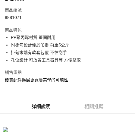
信用卡一次付款
商品編號
信用卡分期付款
8881071
3 期 0 利率 每期
NT$28
21家銀行
商品特色
合作金庫商業銀行
第一商業銀行
LINE Pay
PP聚丙烯材質 堅固耐用
華南商業銀行
彰化商業銀行
附掛勾設計便於吊掛 荷重5公斤
Apple Pay
上海商業儲蓄銀行
台北富邦商業銀行
國泰世華商業銀行
兆豐國際商業銀行
掛勾末端有軟套包覆 不怕刮手
街口支付
臺灣中小企業銀行
台中商業銀行
孔位設計 可放置工具器具等 方便拿取
匯豐（台灣）商業銀行
華泰商業銀行
悠遊付
聯邦商業銀行
遠東國際商業銀行
銷售重點
元大商業銀行
永豐商業銀行
Google Pay
優質配件擴展更寬廣美學的可能性
玉山商業銀行
星展（台灣）商業銀行
台新國際商業銀行
中國信託商業銀行
全盈+PAY
台灣樂天信用卡公司
大哥付你分期
詳細說明
相關推薦
相關說明
【大哥付你分期使用說明】
ATM付款
1.本服務由台灣大哥大提供，台灣大哥大用戶可立即使用無須另外申請。
2.付款方式選擇「大哥付你分期」，訂單成立後會自動跳轉到大哥付的交易
流程，驗證手機門號後，選擇欲分期的期數、繳款截止日，確認付款後即完