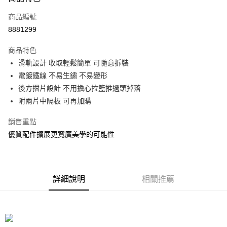
信用卡一次付款
商品編號
信用卡分期付款
8881299
3 期 0 利率 每期
NT$133
21家銀行
商品特色
合作金庫商業銀行
第一商業銀行
LINE Pay
滑軌設計 收取輕鬆簡單 可隨意拆裝
華南商業銀行
彰化商業銀行
電鍍鐵線 不易生鏽 不易變形
Apple Pay
上海商業儲蓄銀行
台北富邦商業銀行
國泰世華商業銀行
兆豐國際商業銀行
後方擋片設計 不用擔心拉籃推過頭掉落
街口支付
臺灣中小企業銀行
台中商業銀行
附兩片中隔板 可再加購
匯豐（台灣）商業銀行
華泰商業銀行
悠遊付
聯邦商業銀行
遠東國際商業銀行
銷售重點
元大商業銀行
永豐商業銀行
Google Pay
優質配件擴展更寬廣美學的可能性
玉山商業銀行
星展（台灣）商業銀行
台新國際商業銀行
中國信託商業銀行
全盈+PAY
台灣樂天信用卡公司
大哥付你分期
詳細說明
相關推薦
相關說明
【大哥付你分期使用說明】
ATM付款
1.本服務由台灣大哥大提供，台灣大哥大用戶可立即使用無須另外申請。
2.付款方式選擇「大哥付你分期」，訂單成立後會自動跳轉到大哥付的交易
流程，驗證手機門號後，選擇欲分期的期數、繳款截止日，確認付款後即完