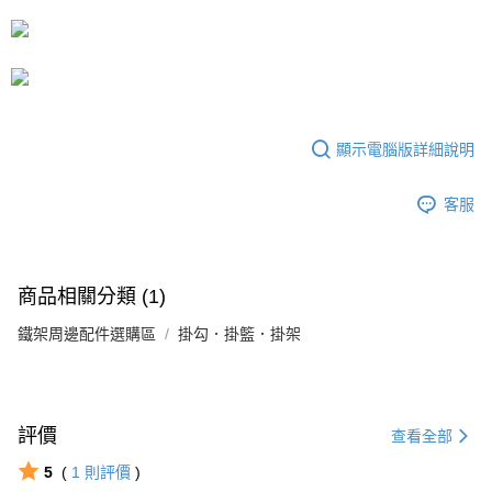
運送方式
成交易。
3.實際核准額度、可分期數及費用金額請依後續交易確認頁面所載為準。
宅配
4.訂單成立30分鐘內，如未前往確認交易或遇審核未通過，訂單將自動取
每筆NT$80，滿NT$599(含以上)免運費
消。如遇「轉專審核」未通過狀況，表示未達大哥付你分期系統評分，恕無
法說明評估內容。
【繳款方式說明】
1.分期款項不併入電信帳單，「大哥付你分期」於每月結算日後寄送繳費提
醒簡訊。
顯示電腦版詳細說明
2.透過簡訊連結打開帳單後，可選擇「超商條碼／台灣大直營門市／銀行轉
帳／街口支付／iPASS MONEY」等通路繳費。
客服
【注意事項】
1.本服務係由「台灣大哥大股份有限公司」（以下簡稱本公司）所提供，讓
用戶於交易時，得透過本服務購買商品或服務，並由商店將買賣／分期付款
買賣價金債權讓與本公司後，依約使用本公司帳單繳交帳款。
商品相關分類 (1)
2.基於同意付款使用「大哥付你分期」之契約關係目的，商店將以您的個人
資料（包含姓名、電話或地址）提供予台灣大哥大進項蒐集、處理及利用，
鐵架周邊配件選購區
掛勾．掛籃．掛架
由本公司與您本人進行分期帳單所需資料之確認、核對及更正。
3.完整用戶服務條款，請詳閱以下連結：
https://oppay.tw/userRule
評價
查看全部
5
(
1
則評價
)