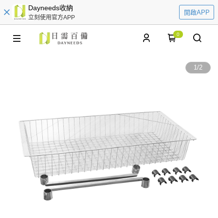
Dayneeds收納
開啟APP
立刻使用官方APP
0
1
/
2