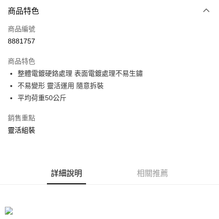
付款方式
商品特色
信用卡一次付款
商品編號
信用卡分期付款
8881757
3 期 0 利率 每期
NT$26
21家銀行
商品特色
合作金庫商業銀行
第一商業銀行
LINE Pay
整體電鍍硬鉻處理 表面電鍍處理不易生鏽
華南商業銀行
彰化商業銀行
不易變形 靈活運用 隨意拆裝
Apple Pay
上海商業儲蓄銀行
台北富邦商業銀行
國泰世華商業銀行
兆豐國際商業銀行
平均荷重50公斤
街口支付
臺灣中小企業銀行
台中商業銀行
銷售重點
匯豐（台灣）商業銀行
華泰商業銀行
悠遊付
聯邦商業銀行
遠東國際商業銀行
靈活組裝
元大商業銀行
永豐商業銀行
Google Pay
玉山商業銀行
星展（台灣）商業銀行
台新國際商業銀行
中國信託商業銀行
全盈+PAY
台灣樂天信用卡公司
詳細說明
相關推薦
大哥付你分期
相關說明
【大哥付你分期使用說明】
ATM付款
1.本服務由台灣大哥大提供，台灣大哥大用戶可立即使用無須另外申請。
2.付款方式選擇「大哥付你分期」，訂單成立後會自動跳轉到大哥付的交易