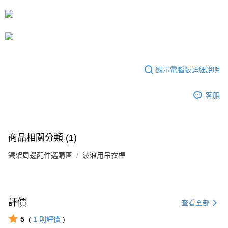
流程，驗證手機門號後，選擇欲分期的期數、繳款截止日，確認付款後即完
運送方式
成交易。
3.實際核准額度、可分期數及費用金額請依後續交易確認頁面所載為準。
宅配
4.訂單成立30分鐘內，如未前往確認交易或遇審核未通過，訂單將自動取
每筆NT$80，滿NT$599(含以上)免運費
消。如遇「轉專審核」未通過狀況，表示未達大哥付你分期系統評分，恕無
法說明評估內容。
【繳款方式說明】
顯示電腦版詳細說明
1.分期款項不併入電信帳單，「大哥付你分期」於每月結算日後寄送繳費提
醒簡訊。
2.透過簡訊連結打開帳單後，可選擇「超商條碼／台灣大直營門市／銀行轉
客服
帳／街口支付／iPASS MONEY」等通路繳費。
【注意事項】
1.本服務係由「台灣大哥大股份有限公司」（以下簡稱本公司）所提供，讓
商品相關分類 (1)
用戶於交易時，得透過本服務購買商品或服務，並由商店將買賣／分期付款
買賣價金債權讓與本公司後，依約使用本公司帳單繳交帳款。
鐵架周邊配件選購區
2.基於同意付款使用「大哥付你分期」之契約關係目的，商店將以您的個人
波浪用吊衣桿
資料（包含姓名、電話或地址）提供予台灣大哥大進項蒐集、處理及利用，
由本公司與您本人進行分期帳單所需資料之確認、核對及更正。
3.完整用戶服務條款，請詳閱以下連結：
https://oppay.tw/userRule
評價
查看全部
5
(
1
則評價
)