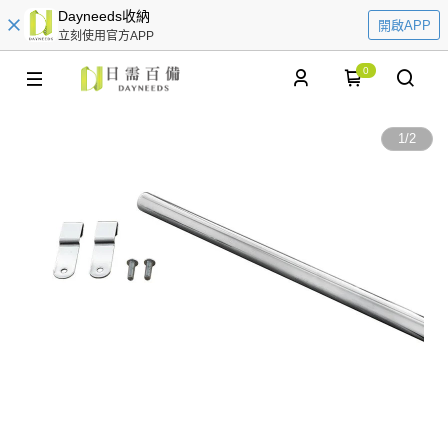
Dayneeds收納
開啟APP
立刻使用官方APP
0
1
/
2