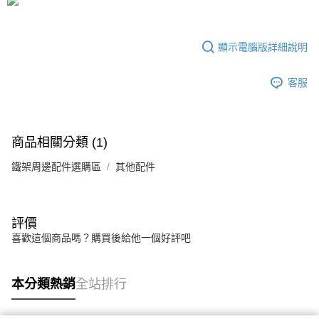
3.實際核准額度、可分期數及費用金額請依後續交易確認頁面所載為準。
宅配
4.訂單成立30分鐘內，如未前往確認交易或遇審核未通過，訂單將自動取
每筆NT$80，滿NT$599(含以上)免運費
消。如遇「轉專審核」未通過狀況，表示未達大哥付你分期系統評分，恕無
法說明評估內容。
顯示電腦版詳細說明
【繳款方式說明】
1.分期款項不併入電信帳單，「大哥付你分期」於每月結算日後寄送繳費提
醒簡訊。
客服
2.透過簡訊連結打開帳單後，可選擇「超商條碼／台灣大直營門市／銀行轉
帳／街口支付／iPASS MONEY」等通路繳費。
【注意事項】
商品相關分類 (1)
1.本服務係由「台灣大哥大股份有限公司」（以下簡稱本公司）所提供，讓
用戶於交易時，得透過本服務購買商品或服務，並由商店將買賣／分期付款
鐵架周邊配件選購區
其他配件
買賣價金債權讓與本公司後，依約使用本公司帳單繳交帳款。
2.基於同意付款使用「大哥付你分期」之契約關係目的，商店將以您的個人
資料（包含姓名、電話或地址）提供予台灣大哥大進項蒐集、處理及利用，
由本公司與您本人進行分期帳單所需資料之確認、核對及更正。
評價
3.完整用戶服務條款，請詳閱以下連結：
https://oppay.tw/userRule
喜歡這個商品嗎？購買後給他一個好評吧
本分類熱銷
全站排行