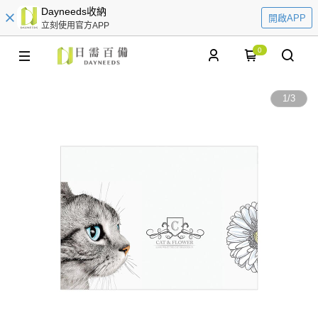
Dayneeds收納
開啟APP
立刻使用官方APP
0
1
/
3