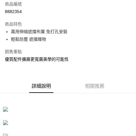
商品編號
信用卡分期付款
8882354
3 期 0 利率 每期
NT$43
21家銀行
商品特色
合作金庫商業銀行
第一商業銀行
LINE Pay
萬用伸縮遮擋布簾 免打孔安裝
華南商業銀行
彰化商業銀行
輕鬆防塵 遮擋雜物
Apple Pay
上海商業儲蓄銀行
台北富邦商業銀行
國泰世華商業銀行
兆豐國際商業銀行
街口支付
銷售重點
臺灣中小企業銀行
台中商業銀行
優質配件擴展更寬廣美學的可能性
匯豐（台灣）商業銀行
華泰商業銀行
悠遊付
聯邦商業銀行
遠東國際商業銀行
元大商業銀行
永豐商業銀行
Google Pay
玉山商業銀行
星展（台灣）商業銀行
台新國際商業銀行
中國信託商業銀行
全盈+PAY
詳細說明
相關推薦
台灣樂天信用卡公司
大哥付你分期
相關說明
【大哥付你分期使用說明】
ATM付款
1.本服務由台灣大哥大提供，台灣大哥大用戶可立即使用無須另外申請。
2.付款方式選擇「大哥付你分期」，訂單成立後會自動跳轉到大哥付的交易
流程，驗證手機門號後，選擇欲分期的期數、繳款截止日，確認付款後即完
運送方式
成交易。