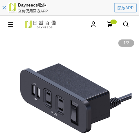
Dayneeds收納
開啟APP
立刻使用官方APP
0
1
/
2