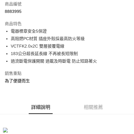
商品編號
信用卡分期付款
8883995
3 期 0 利率 每期
NT$230
21家銀行
商品特色
合作金庫商業銀行
第一商業銀行
LINE Pay
電器標章安全5保證
華南商業銀行
彰化商業銀行
高阻燃PC材質 插座外殼採最高防火等級
Apple Pay
上海商業儲蓄銀行
台北富邦商業銀行
國泰世華商業銀行
兆豐國際商業銀行
VCTFK2.0x2C 雙層披覆電線
街口支付
臺灣中小企業銀行
台中商業銀行
183公分超長延長線 不再被長短限制
匯豐（台灣）商業銀行
華泰商業銀行
過流斷電保護開關 過載及時斷電 防止短路著火
悠遊付
聯邦商業銀行
遠東國際商業銀行
元大商業銀行
永豐商業銀行
Google Pay
銷售重點
玉山商業銀行
星展（台灣）商業銀行
為了便捷而生
台新國際商業銀行
中國信託商業銀行
全盈+PAY
台灣樂天信用卡公司
大哥付你分期
相關說明
詳細說明
相關推薦
【大哥付你分期使用說明】
ATM付款
1.本服務由台灣大哥大提供，台灣大哥大用戶可立即使用無須另外申請。
2.付款方式選擇「大哥付你分期」，訂單成立後會自動跳轉到大哥付的交易
流程，驗證手機門號後，選擇欲分期的期數、繳款截止日，確認付款後即完
運送方式
成交易。