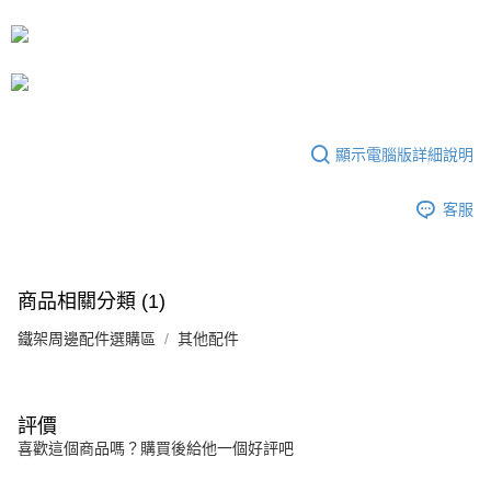
3.實際核准額度、可分期數及費用金額請依後續交易確認頁面所載為準。
宅配
4.訂單成立30分鐘內，如未前往確認交易或遇審核未通過，訂單將自動取
每筆NT$80，滿NT$599(含以上)免運費
消。如遇「轉專審核」未通過狀況，表示未達大哥付你分期系統評分，恕無
法說明評估內容。
【繳款方式說明】
1.分期款項不併入電信帳單，「大哥付你分期」於每月結算日後寄送繳費提
醒簡訊。
2.透過簡訊連結打開帳單後，可選擇「超商條碼／台灣大直營門市／銀行轉
顯示電腦版詳細說明
帳／街口支付／iPASS MONEY」等通路繳費。
【注意事項】
客服
1.本服務係由「台灣大哥大股份有限公司」（以下簡稱本公司）所提供，讓
用戶於交易時，得透過本服務購買商品或服務，並由商店將買賣／分期付款
買賣價金債權讓與本公司後，依約使用本公司帳單繳交帳款。
2.基於同意付款使用「大哥付你分期」之契約關係目的，商店將以您的個人
商品相關分類 (1)
資料（包含姓名、電話或地址）提供予台灣大哥大進項蒐集、處理及利用，
由本公司與您本人進行分期帳單所需資料之確認、核對及更正。
鐵架周邊配件選購區
其他配件
3.完整用戶服務條款，請詳閱以下連結：
https://oppay.tw/userRule
評價
喜歡這個商品嗎？購買後給他一個好評吧