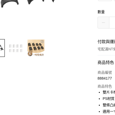
數量
付款與運
宅配滿NT$
付款方式
商品特色
信用卡一
商品編號
8884177
信用卡分
商品特色
3 期 
雙片卡
合作金
PS材質
LINE Pay
華南商
雙條凸
Apple Pay
上海商
適用一
國泰世