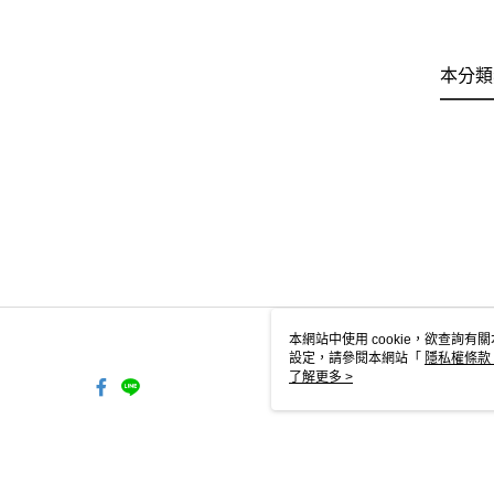
本分類
本網站中使用 cookie，欲查詢有關
設定，請參閱本網站「
隱私權條款
使用 cookie。
了解更多 >