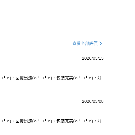
項】
係由「台灣大哥大股份有限公司」（以下簡稱本公司）所提供，讓
易時，得透過本服務購買商品或服務，並由商店將買賣／分期付
金債權讓與本公司後，依約使用本公司帳單繳交帳款。
意付款使用「大哥付你分期」之契約關係目的，商店將以您的個人
含姓名、電話或地址）提供予台灣大哥大進項蒐集、處理及利
公司與您本人進行分期帳單所需資料之確認、核對及更正。
查看全部評價
戶服務條款，請詳閱以下連結：
https://oppay.tw/userRule
2026/03/13
□╹∩)、回覆迅速(∩╹□╹∩)、包裝完美(∩╹□╹∩)，好
2026/03/08
□╹∩)、回覆迅速(∩╹□╹∩)、包裝完美(∩╹□╹∩)，好