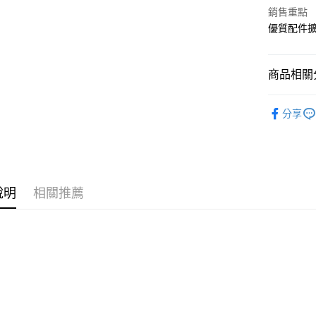
街口支付
銷售重點
臺灣中
匯豐（
優質配件
悠遊付
聯邦商
元大商
Google Pa
玉山商
商品相關分
台新國
全盈+PAY
台灣樂
鐵架周邊
大哥付你
分享
相關說明
【大哥付
ATM付款
1.本服務
2.付款方
流程，驗
說明
相關推薦
完成交易
運送方式
3.實際核
4.訂單成
宅配
消。如遇
每筆NT$8
無法說明
【繳款方
1.分期款
醒簡訊。
2.透過簡
帳／街口支