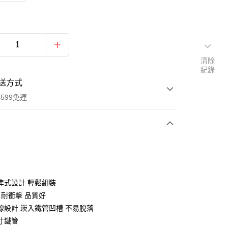
清除
紀錄
送方式
599免運
次付款
期付款
0 利率 每期
NT$3
21家銀行
榫式設計 輕鬆組裝
庫商業銀行
第一商業銀行
 耐衝擊 品質好
業銀行
彰化商業銀行
線設計 崁入鐵管凹槽 不易脫落
業儲蓄銀行
台北富邦商業銀行
寸鐵管
華商業銀行
兆豐國際商業銀行