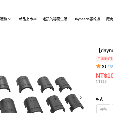
活動
新品上市📣
毛孩的秘密生活
Dayneeds報報📰
廠商
【day
宅配滿NT$
5 (
7
NT$1
NT$15
款式
黑色