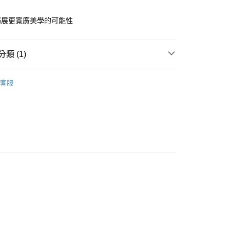
小企業銀行
台中商業銀行
台灣）商業銀行
華泰商業銀行
擴展更寬廣美學的可能性
業銀行
遠東國際商業銀行
業銀行
永豐商業銀行
y
業銀行
星展（台灣）商業銀行
類 (1)
際商業銀行
中國信託商業銀行
天信用卡公司
配件選購區
其他配件
分期
客服
你分期使用說明】
由台灣大哥大提供，台灣大哥大用戶可立即使用無須另外申請。
式選擇「大哥付你分期」，訂單成立後會自動跳轉到大哥付的交易
證手機門號後，選擇欲分期的期數、繳款截止日，確認付款後即
。
准額度、可分期數及費用金額請依後續交易確認頁面所載為準。
立30分鐘內，如未前往確認交易或遇審核未通過，訂單將自動取
「轉專審核」未通過狀況，表示未達大哥付你分期系統評分，恕
0，滿NT$599(含以上)免運費
評估內容。
式說明】
項不併入電信帳單，「大哥付你分期」於每月結算日後寄送繳費提
訊連結打開帳單後，可選擇「超商條碼／台灣大直營門市／銀行轉
付／iPASS MONEY」等通路繳費。