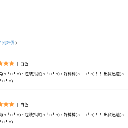
【注意事
1.本服務
用戶於交
款買賣價
2.基於同
資料（包
用，由本
7
則評價
)
3.完整用
|
白色
(∩╹□╹∩)、包裝扎實(∩╹□╹∩)，好棒棒(∩╹□╹∩)！！ 出貨迅速(∩╹
╹□╹∩)
|
白色
(∩╹□╹∩)、包裝扎實(∩╹□╹∩)，好棒棒(∩╹□╹∩)！！ 出貨迅速(∩╹
╹□╹∩)