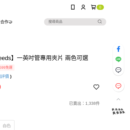
0
合作🤝
needs】一英吋管專用夾片 兩色可選
599免運
則評價
)
0
已賣出：1,338件
白色