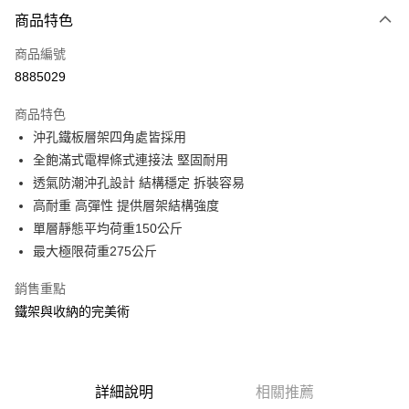
付款方式
商品特色
信用卡一次付款
商品編號
信用卡分期付款
8885029
3 期 0 利率 每期
NT$333
21家銀行
商品特色
合作金庫商業銀行
第一商業銀行
LINE Pay
沖孔鐵板層架四角處皆採用
華南商業銀行
彰化商業銀行
全飽滿式電桿條式連接法 堅固耐用
Apple Pay
上海商業儲蓄銀行
台北富邦商業銀行
國泰世華商業銀行
兆豐國際商業銀行
透氣防潮沖孔設計 結構穩定 拆裝容易
街口支付
臺灣中小企業銀行
台中商業銀行
高耐重 高彈性 提供層架結構強度
匯豐（台灣）商業銀行
華泰商業銀行
單層靜態平均荷重150公斤
悠遊付
聯邦商業銀行
遠東國際商業銀行
最大極限荷重275公斤
元大商業銀行
永豐商業銀行
Google Pay
玉山商業銀行
星展（台灣）商業銀行
銷售重點
台新國際商業銀行
中國信託商業銀行
全盈+PAY
鐵架與收納的完美術
台灣樂天信用卡公司
大哥付你分期
相關說明
【大哥付你分期使用說明】
ATM付款
1.本服務由台灣大哥大提供，台灣大哥大用戶可立即使用無須另外申請。
詳細說明
相關推薦
2.付款方式選擇「大哥付你分期」，訂單成立後會自動跳轉到大哥付的交易