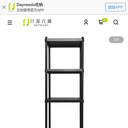
Dayneeds收納
開啟APP
立刻使用官方APP
0
1
/
4