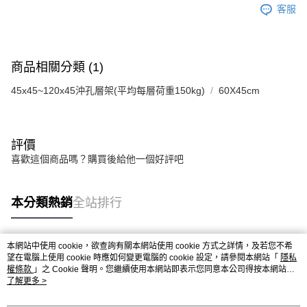
客服
商品相關分類 (1)
45x45~120x45沖孔層架(平均每層荷重150kg)
60X45cm
評價
喜歡這個商品嗎？購買後給他一個好評吧
本分類熱銷
全站排行
本網站中使用 cookie，欲查詢有關本網站使用 cookie 方式之詳情，及若您不希
熱門標籤
望在電腦上使用 cookie 時應如何變更電腦的 cookie 設定，請參閱本網站「
隱私
權條款
」之 Cookie 聲明。您繼續使用本網站即表示您同意本公司得按本網站使
用條款之 Cookie 聲明使用 cookie。
了解更多 >