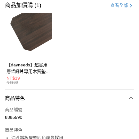
信用卡一次付款
商品加價購 (1)
查看全部
信用卡分期付款
3 期 0 利率 每期
NT$491
21家銀行
合作金庫商業銀行
第一商業銀行
LINE Pay
華南商業銀行
彰化商業銀行
Apple Pay
上海商業儲蓄銀行
台北富邦商業銀行
國泰世華商業銀行
兆豐國際商業銀行
街口支付
臺灣中小企業銀行
台中商業銀行
【dayneeds】超實用
匯豐（台灣）商業銀行
華泰商業銀行
層架網片專用木質墊板
悠遊付
聯邦商業銀行
遠東國際商業銀行
單入 45x30 60x30
NT$39
元大商業銀行
永豐商業銀行
NT$60
Google Pay
60x35 60x45 76x30
玉山商業銀行
星展（台灣）商業銀行
90x30 90x35 90x45
台新國際商業銀行
中國信託商業銀行
全盈+PAY
120x35 120x45 眾多
商品特色
台灣樂天信用卡公司
尺寸可選
大哥付你分期
商品編號
相關說明
8885590
【大哥付你分期使用說明】
ATM付款
1.本服務由台灣大哥大提供，台灣大哥大用戶可立即使用無須另外申請。
商品特色
2.付款方式選擇「大哥付你分期」，訂單成立後會自動跳轉到大哥付的交易
沖孔鐵板層架四角處皆採用
流程，驗證手機門號後，選擇欲分期的期數、繳款截止日，確認付款後即完