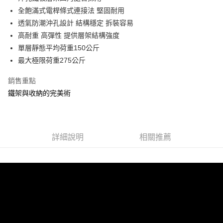
運送方式
成交易。
全飽滿式電桿條式連接法 堅固耐用
3.實際核准額度、可分期數及費用金額請依後續交易確認頁面所載為準。
宅配
透氣防潮沖孔設計 結構穩定 拆裝容易
4.訂單成立30分鐘內，如未前往確認交易或遇審核未通過，訂單將自動取
每筆NT$80，滿NT$599(含以上)免運費
消。如遇「轉專審核」未通過狀況，表示未達大哥付你分期系統評分，恕無
高耐重 高彈性 提供層架結構強度
法說明評估內容。
單層靜態平均荷重150公斤
【繳款方式說明】
最大極限荷重275公斤
1.分期款項不併入電信帳單，「大哥付你分期」於每月結算日後寄送繳費提
醒簡訊。
2.透過簡訊連結打開帳單後，可選擇「超商條碼／台灣大直營門市／銀行轉
銷售重點
帳／街口支付／iPASS MONEY」等通路繳費。
鐵架與收納的完美術
【注意事項】
1.本服務係由「台灣大哥大股份有限公司」（以下簡稱本公司）所提供，讓
用戶於交易時，得透過本服務購買商品或服務，並由商店將買賣／分期付款
買賣價金債權讓與本公司後，依約使用本公司帳單繳交帳款。
詳細說明
相關推薦
2.基於同意付款使用「大哥付你分期」之契約關係目的，商店將以您的個人
資料（包含姓名、電話或地址）提供予台灣大哥大進項蒐集、處理及利用，
由本公司與您本人進行分期帳單所需資料之確認、核對及更正。
3.完整用戶服務條款，請詳閱以下連結：
https://oppay.tw/userRule