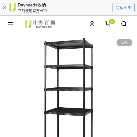
Dayneeds收納
開啟APP
立刻使用官方APP
0
1
/
4