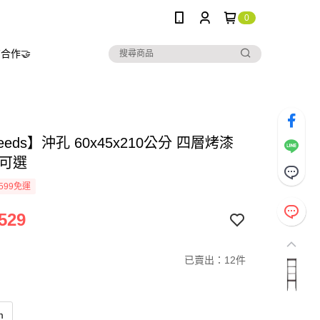
0
合作🤝
needs】沖孔 60x45x210公分 四層烤漆
色可選
599免運
529
已賣出：12件
m