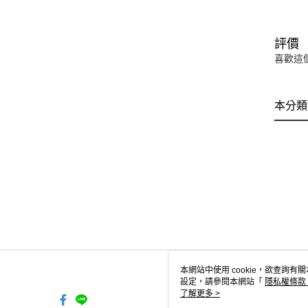
評價
喜歡這
本分類
本網站中使用 cookie，欲查詢有關
設定，請參閱本網站「
隱私權條款
使用 cookie。
了解更多 >