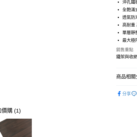
沖孔鐵
合作金
全飽滿
LINE Pay
華南商
透氣防
Apple Pay
上海商
高耐重
國泰世
單層靜
街口支付
臺灣中
最大極
匯豐（
悠遊付
聯邦商
銷售重點
元大商
Google Pa
鐵架與收
玉山商
台新國
全盈+PAY
台灣樂
商品相關分
大哥付你
相關說明
45x45~
【大哥付
分享
ATM付款
1.本服務
2.付款方
流程，驗
價購 (1)
完成交易
運送方式
3.實際核
4.訂單成
宅配
消。如遇
每筆NT$8
無法說明