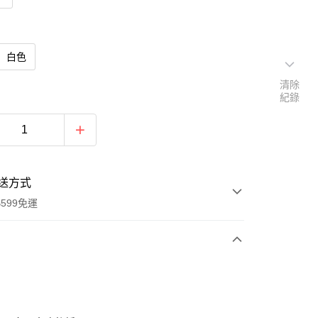
白色
清除
紀錄
送方式
599免運
次付款
期付款
0 利率 每期
NT$509
21家銀行