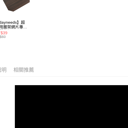
【繳款方
1.分期款
醒簡訊。
2.透過簡
dayneeds】超
帳／街口支
用層架網片專用
質墊板 單入
T$39
【注意事
x30 60x30
$60
1.本服務
x35 60x45
用戶於交
x30 90x30
x35 90x45
款買賣價
0x35 120x45 眾
2.基於同
尺寸可選
資料（包
用，由本
說明
相關推薦
3.完整用