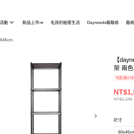
活動
新品上市📣
毛孩的秘密生活
Dayneeds報報📰
廠商
0X45cm
【day
架 兩
宅配滿NT$
NT$1,
NT$2,295
尺寸
60x45c