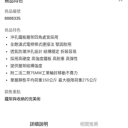
商品特色
信用卡一次付款
商品編號
信用卡分期付款
8888335
3 期 0 利率 每期
NT$475
21家銀行
商品特色
合作金庫商業銀行
第一商業銀行
LINE Pay
沖孔鐵板層架四角處皆採用
華南商業銀行
彰化商業銀行
全飽滿式電桿條式連接法 堅固耐用
Apple Pay
上海商業儲蓄銀行
台北富邦商業銀行
國泰世華商業銀行
兆豐國際商業銀行
透氣防潮沖孔設計 結構穩定 拆裝容易
街口支付
臺灣中小企業銀行
台中商業銀行
採用高硬度 高強度鐵板 高耐重 高彈性
匯豐（台灣）商業銀行
華泰商業銀行
提供層架結構強度
悠遊付
聯邦商業銀行
遠東國際商業銀行
附二活二煞75MM工業輪好移動不費力
元大商業銀行
永豐商業銀行
Google Pay
單層靜態平均荷重150公斤 最大極限荷重275公斤
玉山商業銀行
星展（台灣）商業銀行
台新國際商業銀行
中國信託商業銀行
全盈+PAY
銷售重點
台灣樂天信用卡公司
大哥付你分期
鐵架與收納的完美術
相關說明
【大哥付你分期使用說明】
ATM付款
1.本服務由台灣大哥大提供，台灣大哥大用戶可立即使用無須另外申請。
2.付款方式選擇「大哥付你分期」，訂單成立後會自動跳轉到大哥付的交易
詳細說明
相關推薦
流程，驗證手機門號後，選擇欲分期的期數、繳款截止日，確認付款後即完