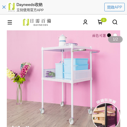
Dayneeds收納
開啟APP
立刻使用官方APP
0
1
/
2