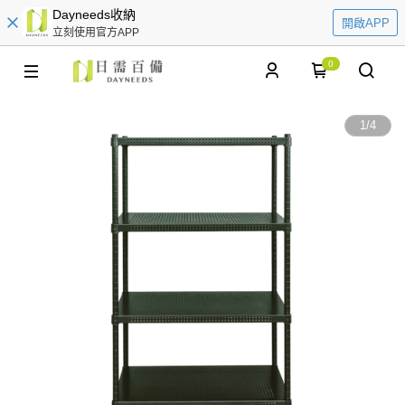
Dayneeds收納
開啟APP
立刻使用官方APP
0
1
/
4