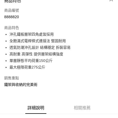
商品特色
信用卡一次付款
商品編號
信用卡分期付款
8888820
3 期 0 利率 每期
NT$526
21家銀行
商品特色
合作金庫商業銀行
第一商業銀行
LINE Pay
沖孔鐵板層架四角處皆採用
華南商業銀行
彰化商業銀行
全飽滿式電桿條式連接法 堅固耐用
Apple Pay
上海商業儲蓄銀行
台北富邦商業銀行
國泰世華商業銀行
兆豐國際商業銀行
透氣防潮沖孔設計 結構穩定 拆裝容易
街口支付
臺灣中小企業銀行
台中商業銀行
高耐重 高彈性 提供層架結構強度
匯豐（台灣）商業銀行
華泰商業銀行
單層靜態平均荷重150公斤
悠遊付
聯邦商業銀行
遠東國際商業銀行
最大極限荷重275公斤
元大商業銀行
永豐商業銀行
Google Pay
玉山商業銀行
星展（台灣）商業銀行
銷售重點
台新國際商業銀行
中國信託商業銀行
全盈+PAY
鐵架與收納的完美術
台灣樂天信用卡公司
大哥付你分期
相關說明
【大哥付你分期使用說明】
ATM付款
1.本服務由台灣大哥大提供，台灣大哥大用戶可立即使用無須另外申請。
詳細說明
相關推薦
2.付款方式選擇「大哥付你分期」，訂單成立後會自動跳轉到大哥付的交易
流程，驗證手機門號後，選擇欲分期的期數、繳款截止日，確認付款後即完