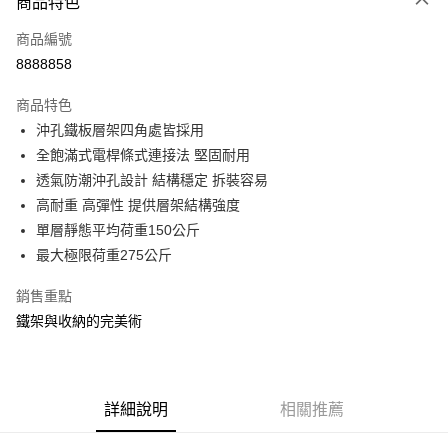
商品特色
信用卡一次付款
商品編號
信用卡分期付款
8888858
3 期 0 利率 每期
NT$561
21家銀行
商品特色
合作金庫商業銀行
第一商業銀行
LINE Pay
沖孔鐵板層架四角處皆採用
華南商業銀行
彰化商業銀行
全飽滿式電桿條式連接法 堅固耐用
Apple Pay
上海商業儲蓄銀行
台北富邦商業銀行
國泰世華商業銀行
兆豐國際商業銀行
透氣防潮沖孔設計 結構穩定 拆裝容易
街口支付
臺灣中小企業銀行
台中商業銀行
高耐重 高彈性 提供層架結構強度
匯豐（台灣）商業銀行
華泰商業銀行
單層靜態平均荷重150公斤
悠遊付
聯邦商業銀行
遠東國際商業銀行
最大極限荷重275公斤
元大商業銀行
永豐商業銀行
Google Pay
玉山商業銀行
星展（台灣）商業銀行
銷售重點
台新國際商業銀行
中國信託商業銀行
全盈+PAY
鐵架與收納的完美術
台灣樂天信用卡公司
大哥付你分期
相關說明
【大哥付你分期使用說明】
ATM付款
1.本服務由台灣大哥大提供，台灣大哥大用戶可立即使用無須另外申請。
詳細說明
相關推薦
2.付款方式選擇「大哥付你分期」，訂單成立後會自動跳轉到大哥付的交易
流程，驗證手機門號後，選擇欲分期的期數、繳款截止日，確認付款後即完