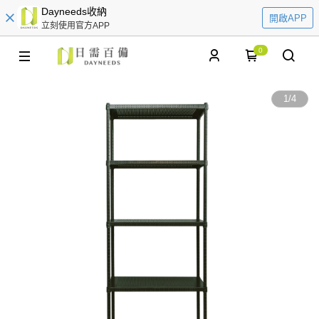
Dayneeds收納
開啟APP
立刻使用官方APP
0
1
/
4