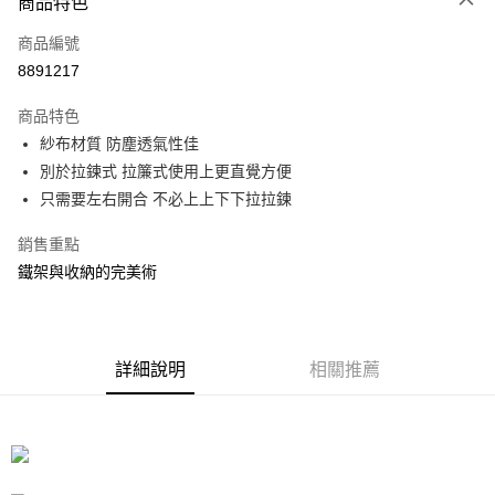
商品特色
信用卡一次付款
商品編號
信用卡分期付款
8891217
3 期 0 利率 每期
NT$193
21家銀行
商品特色
合作金庫商業銀行
第一商業銀行
LINE Pay
紗布材質 防塵透氣性佳
華南商業銀行
彰化商業銀行
別於拉鍊式 拉簾式使用上更直覺方便
Apple Pay
上海商業儲蓄銀行
台北富邦商業銀行
國泰世華商業銀行
兆豐國際商業銀行
只需要左右開合 不必上上下下拉拉鍊
街口支付
臺灣中小企業銀行
台中商業銀行
銷售重點
匯豐（台灣）商業銀行
華泰商業銀行
悠遊付
聯邦商業銀行
遠東國際商業銀行
鐵架與收納的完美術
元大商業銀行
永豐商業銀行
Google Pay
玉山商業銀行
星展（台灣）商業銀行
台新國際商業銀行
中國信託商業銀行
全盈+PAY
台灣樂天信用卡公司
詳細說明
相關推薦
大哥付你分期
相關說明
【大哥付你分期使用說明】
ATM付款
1.本服務由台灣大哥大提供，台灣大哥大用戶可立即使用無須另外申請。
2.付款方式選擇「大哥付你分期」，訂單成立後會自動跳轉到大哥付的交易
流程，驗證手機門號後，選擇欲分期的期數、繳款截止日，確認付款後即完