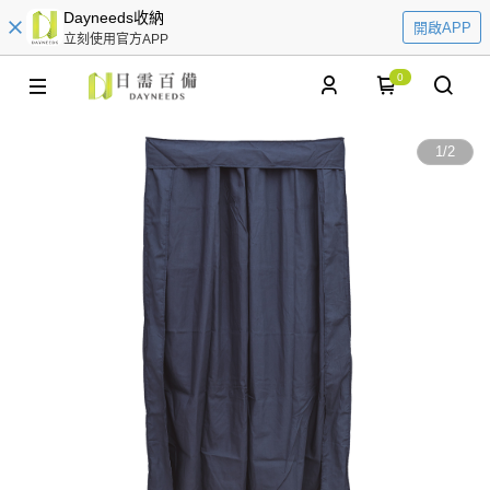
Dayneeds收納
開啟APP
立刻使用官方APP
0
1
/
2