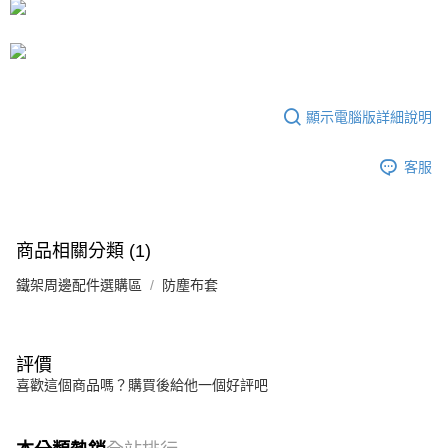
運送方式
成交易。
3.實際核准額度、可分期數及費用金額請依後續交易確認頁面所載為準。
宅配
4.訂單成立30分鐘內，如未前往確認交易或遇審核未通過，訂單將自動取
每筆NT$80，滿NT$599(含以上)免運費
消。如遇「轉專審核」未通過狀況，表示未達大哥付你分期系統評分，恕無
法說明評估內容。
【繳款方式說明】
顯示電腦版詳細說明
1.分期款項不併入電信帳單，「大哥付你分期」於每月結算日後寄送繳費提
醒簡訊。
2.透過簡訊連結打開帳單後，可選擇「超商條碼／台灣大直營門市／銀行轉
客服
帳／街口支付／iPASS MONEY」等通路繳費。
【注意事項】
1.本服務係由「台灣大哥大股份有限公司」（以下簡稱本公司）所提供，讓
商品相關分類 (1)
用戶於交易時，得透過本服務購買商品或服務，並由商店將買賣／分期付款
買賣價金債權讓與本公司後，依約使用本公司帳單繳交帳款。
鐵架周邊配件選購區
2.基於同意付款使用「大哥付你分期」之契約關係目的，商店將以您的個人
防塵布套
資料（包含姓名、電話或地址）提供予台灣大哥大進項蒐集、處理及利用，
由本公司與您本人進行分期帳單所需資料之確認、核對及更正。
3.完整用戶服務條款，請詳閱以下連結：
https://oppay.tw/userRule
評價
喜歡這個商品嗎？購買後給他一個好評吧