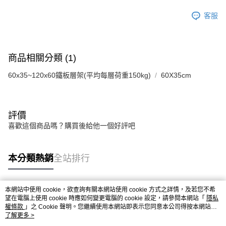
客服
商品相關分類 (1)
60x35~120x60鐵板層架(平均每層荷重150kg)
60X35cm
評價
喜歡這個商品嗎？購買後給他一個好評吧
本分類熱銷
全站排行
本網站中使用 cookie，欲查詢有關本網站使用 cookie 方式之詳情，及若您不希
熱門標籤
望在電腦上使用 cookie 時應如何變更電腦的 cookie 設定，請參閱本網站「
隱私
權條款
」之 Cookie 聲明。您繼續使用本網站即表示您同意本公司得按本網站使
用條款之 Cookie 聲明使用 cookie。
了解更多 >