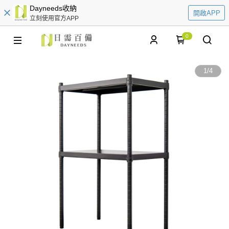
Dayneeds收納
開啟APP
立刻使用官方APP
0
1
/
4