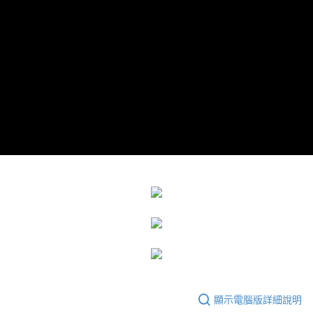
運送方式
成交易。
3.實際核准額度、可分期數及費用金額請依後續交易確認頁面所載為準。
宅配
4.訂單成立30分鐘內，如未前往確認交易或遇審核未通過，訂單將自動取
每筆NT$80，滿NT$599(含以上)免運費
消。如遇「轉專審核」未通過狀況，表示未達大哥付你分期系統評分，恕無
法說明評估內容。
【繳款方式說明】
1.分期款項不併入電信帳單，「大哥付你分期」於每月結算日後寄送繳費提
醒簡訊。
2.透過簡訊連結打開帳單後，可選擇「超商條碼／台灣大直營門市／銀行轉
帳／街口支付／iPASS MONEY」等通路繳費。
【注意事項】
1.本服務係由「台灣大哥大股份有限公司」（以下簡稱本公司）所提供，讓
用戶於交易時，得透過本服務購買商品或服務，並由商店將買賣／分期付款
買賣價金債權讓與本公司後，依約使用本公司帳單繳交帳款。
2.基於同意付款使用「大哥付你分期」之契約關係目的，商店將以您的個人
資料（包含姓名、電話或地址）提供予台灣大哥大進項蒐集、處理及利用，
由本公司與您本人進行分期帳單所需資料之確認、核對及更正。
3.完整用戶服務條款，請詳閱以下連結：
https://oppay.tw/userRule
顯示電腦版詳細說明