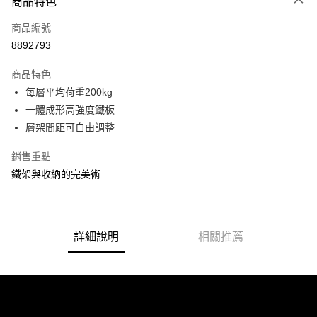
商品特色
信用卡一次付款
商品編號
信用卡分期付款
8892793
3 期 0 利率 每期
NT$263
21家銀行
商品特色
合作金庫商業銀行
第一商業銀行
LINE Pay
每層平均荷重200kg
華南商業銀行
彰化商業銀行
一體成形高強度鐵板
Apple Pay
上海商業儲蓄銀行
台北富邦商業銀行
國泰世華商業銀行
兆豐國際商業銀行
層架間距可自由調整
街口支付
臺灣中小企業銀行
台中商業銀行
銷售重點
匯豐（台灣）商業銀行
華泰商業銀行
悠遊付
聯邦商業銀行
遠東國際商業銀行
鐵架與收納的完美術
元大商業銀行
永豐商業銀行
Google Pay
玉山商業銀行
星展（台灣）商業銀行
台新國際商業銀行
中國信託商業銀行
全盈+PAY
台灣樂天信用卡公司
詳細說明
相關推薦
大哥付你分期
相關說明
【大哥付你分期使用說明】
ATM付款
1.本服務由台灣大哥大提供，台灣大哥大用戶可立即使用無須另外申請。
2.付款方式選擇「大哥付你分期」，訂單成立後會自動跳轉到大哥付的交易
流程，驗證手機門號後，選擇欲分期的期數、繳款截止日，確認付款後即完