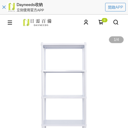
Dayneeds收納
開啟APP
立刻使用官方APP
0
1
/
4