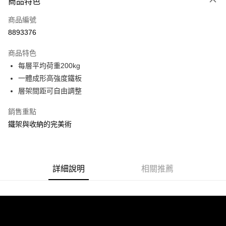
商品特色
信用卡一次付款
商品編號
信用卡分期付款
8893376
3 期 0 利率 每期
NT$456
21家銀行
商品特色
合作金庫商業銀行
第一商業銀行
LINE Pay
每層平均荷重200kg
華南商業銀行
彰化商業銀行
一體成形高強度鐵板
Apple Pay
上海商業儲蓄銀行
台北富邦商業銀行
國泰世華商業銀行
兆豐國際商業銀行
層架間距可自由調整
街口支付
臺灣中小企業銀行
台中商業銀行
銷售重點
匯豐（台灣）商業銀行
華泰商業銀行
悠遊付
聯邦商業銀行
遠東國際商業銀行
鐵架與收納的完美術
元大商業銀行
永豐商業銀行
Google Pay
玉山商業銀行
星展（台灣）商業銀行
台新國際商業銀行
中國信託商業銀行
全盈+PAY
台灣樂天信用卡公司
詳細說明
相關推薦
大哥付你分期
相關說明
【大哥付你分期使用說明】
ATM付款
1.本服務由台灣大哥大提供，台灣大哥大用戶可立即使用無須另外申請。
2.付款方式選擇「大哥付你分期」，訂單成立後會自動跳轉到大哥付的交易
流程，驗證手機門號後，選擇欲分期的期數、繳款截止日，確認付款後即完