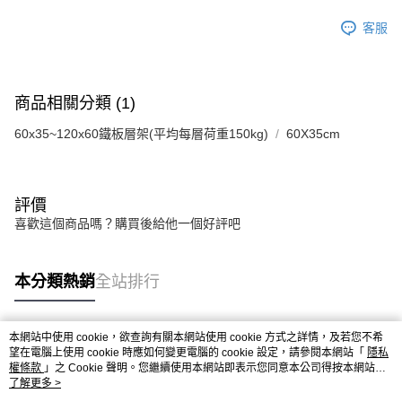
客服
商品相關分類 (1)
60x35~120x60鐵板層架(平均每層荷重150kg)
60X35cm
評價
喜歡這個商品嗎？購買後給他一個好評吧
本分類熱銷
全站排行
本網站中使用 cookie，欲查詢有關本網站使用 cookie 方式之詳情，及若您不希
熱門標籤
望在電腦上使用 cookie 時應如何變更電腦的 cookie 設定，請參閱本網站「
隱私
權條款
」之 Cookie 聲明。您繼續使用本網站即表示您同意本公司得按本網站使
用條款之 Cookie 聲明使用 cookie。
了解更多 >