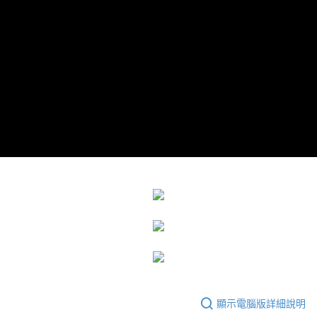
運送方式
成交易。
3.實際核准額度、可分期數及費用金額請依後續交易確認頁面所載為準。
宅配
4.訂單成立30分鐘內，如未前往確認交易或遇審核未通過，訂單將自動取
每筆NT$80，滿NT$599(含以上)免運費
消。如遇「轉專審核」未通過狀況，表示未達大哥付你分期系統評分，恕無
法說明評估內容。
【繳款方式說明】
1.分期款項不併入電信帳單，「大哥付你分期」於每月結算日後寄送繳費提
醒簡訊。
2.透過簡訊連結打開帳單後，可選擇「超商條碼／台灣大直營門市／銀行轉
帳／街口支付／iPASS MONEY」等通路繳費。
【注意事項】
1.本服務係由「台灣大哥大股份有限公司」（以下簡稱本公司）所提供，讓
用戶於交易時，得透過本服務購買商品或服務，並由商店將買賣／分期付款
買賣價金債權讓與本公司後，依約使用本公司帳單繳交帳款。
2.基於同意付款使用「大哥付你分期」之契約關係目的，商店將以您的個人
資料（包含姓名、電話或地址）提供予台灣大哥大進項蒐集、處理及利用，
由本公司與您本人進行分期帳單所需資料之確認、核對及更正。
3.完整用戶服務條款，請詳閱以下連結：
https://oppay.tw/userRule
顯示電腦版詳細說明