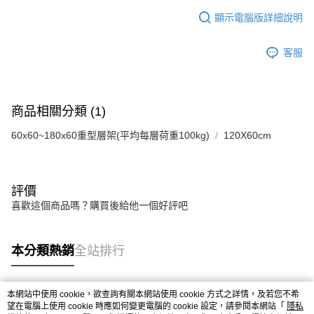
顯示電腦版詳細說明
客服
商品相關分類 (1)
60x60~180x60重型層架(平均每層荷重100kg)
120X60cm
評價
喜歡這個商品嗎？購買後給他一個好評吧
本分類熱銷
全站排行
本網站中使用 cookie，欲查詢有關本網站使用 cookie 方式之詳情，及若您不希
熱門標籤
望在電腦上使用 cookie 時應如何變更電腦的 cookie 設定，請參閱本網站「
隱私