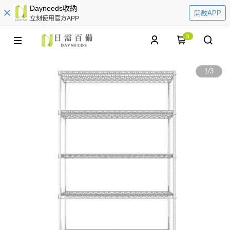
Dayneeds收納
開啟APP
立刻使用官方APP
0
1
/
3