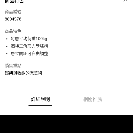
商品特色
信用卡一次付款
商品編號
信用卡分期付款
8894578
3 期 0 利率 每期
NT$1,018
21家銀行
商品特色
合作金庫商業銀行
第一商業銀行
LINE Pay
每層平均荷重100kg
華南商業銀行
彰化商業銀行
獨特三角形力學結構
Apple Pay
上海商業儲蓄銀行
台北富邦商業銀行
國泰世華商業銀行
兆豐國際商業銀行
層架間距可自由調整
街口支付
臺灣中小企業銀行
台中商業銀行
銷售重點
匯豐（台灣）商業銀行
華泰商業銀行
悠遊付
聯邦商業銀行
遠東國際商業銀行
鐵架與收納的完美術
元大商業銀行
永豐商業銀行
Google Pay
玉山商業銀行
星展（台灣）商業銀行
台新國際商業銀行
中國信託商業銀行
全盈+PAY
台灣樂天信用卡公司
詳細說明
相關推薦
大哥付你分期
相關說明
【大哥付你分期使用說明】
ATM付款
1.本服務由台灣大哥大提供，台灣大哥大用戶可立即使用無須另外申請。
2.付款方式選擇「大哥付你分期」，訂單成立後會自動跳轉到大哥付的交易
流程，驗證手機門號後，選擇欲分期的期數、繳款截止日，確認付款後即完