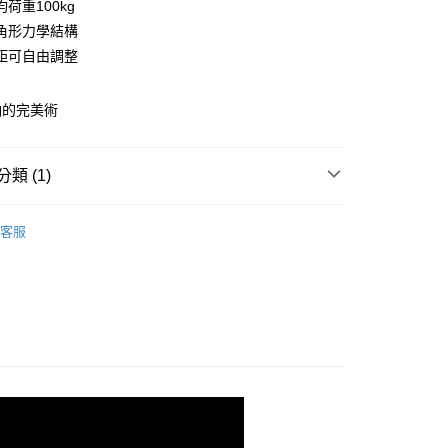
荷重100kg
庫商業銀行
第一商業銀行
角形力學結構
業銀行
彰化商業銀行
距可自由調整
業儲蓄銀行
台北富邦商業銀行
華商業銀行
兆豐國際商業銀行
納的完美術
小企業銀行
台中商業銀行
台灣）商業銀行
華泰商業銀行
業銀行
遠東國際商業銀行
類 (1)
業銀行
永豐商業銀行
y
業銀行
星展（台灣）商業銀行
180x60重型層架(平均每層荷重100kg)
150X60cm
際商業銀行
中國信託商業銀行
客服
天信用卡公司
分期
你分期使用說明】
由台灣大哥大提供，台灣大哥大用戶可立即使用無須另外申請。
式選擇「大哥付你分期」，訂單成立後會自動跳轉到大哥付的交易
證手機門號後，選擇欲分期的期數、繳款截止日，確認付款後即
。
准額度、可分期數及費用金額請依後續交易確認頁面所載為準。
立30分鐘內，如未前往確認交易或遇審核未通過，訂單將自動取
「轉專審核」未通過狀況，表示未達大哥付你分期系統評分，恕
0，滿NT$599(含以上)免運費
評估內容。