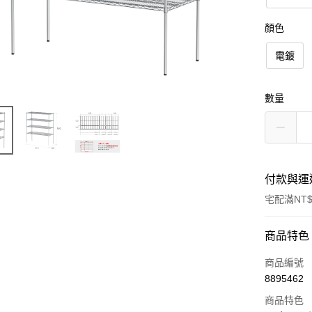
顏色
電鍍
數量
付款與運
宅配滿NT$
付款方式
商品特色
信用卡一
商品編號
8895462
信用卡分
商品特色
3 期 