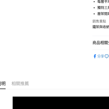
每層平均
合作金
獨特三
LINE Pay
華南商
層架間
Apple Pay
上海商
銷售重點
國泰世
街口支付
鐵架與收
臺灣中
匯豐（
悠遊付
聯邦商
商品相關分
元大商
Google Pa
玉山商
60x60~
台新國
全盈+PAY
分享
台灣樂
大哥付你
相關說明
【大哥付
ATM付款
1.本服務
2.付款方
說明
相關推薦
流程，驗
完成交易
運送方式
3.實際核
4.訂單成
宅配
消。如遇
每筆NT$8
無法說明