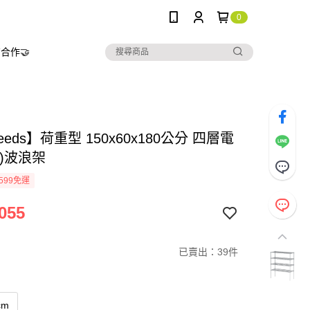
0
合作🤝
needs】荷重型 150x60x180公分 四層電
)波浪架
599免運
055
已賣出：39件
cm