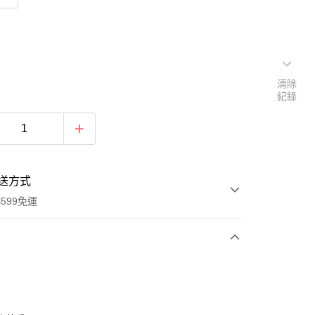
清除
紀錄
送方式
599免運
次付款
期付款
0 利率 每期
NT$1,018
21家銀行