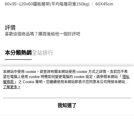
60x35~120x60鐵板層架(平均每層荷重150kg)
60X45cm
評價
喜歡這個商品嗎？購買後給他一個好評吧
本分類熱銷
全站排行
本網站中使用 cookie，欲查詢有關本網站使用 cookie 方式之詳情，及若您不希
熱門標籤
望在電腦上使用 cookie 時應如何變更電腦的 cookie 設定，請參閱本網站「
隱私
權條款
」之 Cookie 聲明。您繼續使用本網站即表示您同意本公司得按本網站使
用條款之 Cookie 聲明使用 cookie。
了解更多 >
我知道了