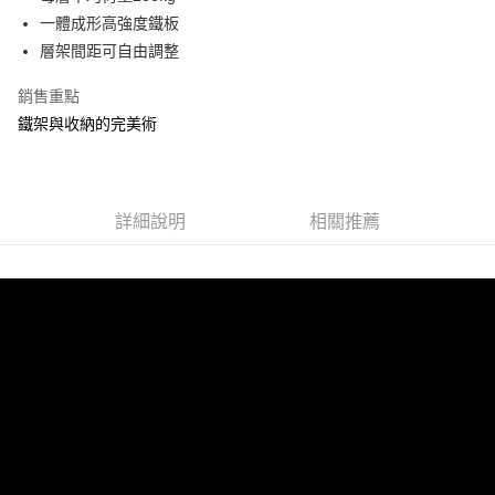
運送方式
成交易。
一體成形高強度鐵板
3.實際核准額度、可分期數及費用金額請依後續交易確認頁面所載為準。
宅配
層架間距可自由調整
4.訂單成立30分鐘內，如未前往確認交易或遇審核未通過，訂單將自動取
每筆NT$80，滿NT$599(含以上)免運費
消。如遇「轉專審核」未通過狀況，表示未達大哥付你分期系統評分，恕無
銷售重點
法說明評估內容。
【繳款方式說明】
鐵架與收納的完美術
1.分期款項不併入電信帳單，「大哥付你分期」於每月結算日後寄送繳費提
醒簡訊。
2.透過簡訊連結打開帳單後，可選擇「超商條碼／台灣大直營門市／銀行轉
帳／街口支付／iPASS MONEY」等通路繳費。
詳細說明
相關推薦
【注意事項】
1.本服務係由「台灣大哥大股份有限公司」（以下簡稱本公司）所提供，讓
用戶於交易時，得透過本服務購買商品或服務，並由商店將買賣／分期付款
買賣價金債權讓與本公司後，依約使用本公司帳單繳交帳款。
2.基於同意付款使用「大哥付你分期」之契約關係目的，商店將以您的個人
資料（包含姓名、電話或地址）提供予台灣大哥大進項蒐集、處理及利用，
由本公司與您本人進行分期帳單所需資料之確認、核對及更正。
3.完整用戶服務條款，請詳閱以下連結：
https://oppay.tw/userRule