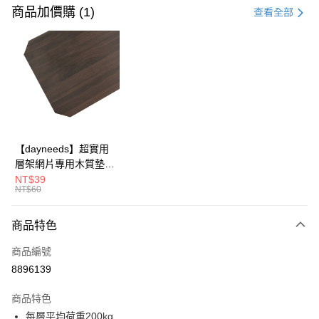
信用卡一次付款
商品加價購 (1)
查看全部
信用卡分期付款
3 期 0 利率 每期
NT$438
21家銀行
合作金庫商業銀行
第一商業銀行
LINE Pay
華南商業銀行
彰化商業銀行
Apple Pay
上海商業儲蓄銀行
台北富邦商業銀行
國泰世華商業銀行
兆豐國際商業銀行
街口支付
臺灣中小企業銀行
台中商業銀行
【dayneeds】超實用
匯豐（台灣）商業銀行
華泰商業銀行
層架網片專用木質墊板
悠遊付
聯邦商業銀行
遠東國際商業銀行
單入 45x30 60x30
NT$39
元大商業銀行
永豐商業銀行
NT$60
Google Pay
60x35 60x45 76x30
玉山商業銀行
星展（台灣）商業銀行
90x30 90x35 90x45
台新國際商業銀行
中國信託商業銀行
全盈+PAY
120x35 120x45 眾多
商品特色
台灣樂天信用卡公司
尺寸可選
大哥付你分期
商品編號
相關說明
8896139
【大哥付你分期使用說明】
ATM付款
1.本服務由台灣大哥大提供，台灣大哥大用戶可立即使用無須另外申請。
商品特色
2.付款方式選擇「大哥付你分期」，訂單成立後會自動跳轉到大哥付的交易
每層平均荷重200kg
流程，驗證手機門號後，選擇欲分期的期數、繳款截止日，確認付款後即完