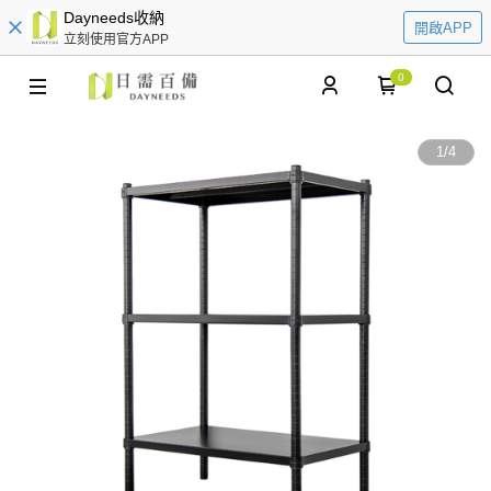
Dayneeds收納
開啟APP
立刻使用官方APP
0
1
/
4