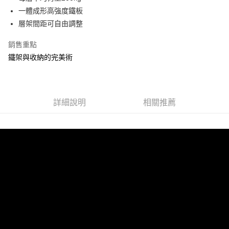
運送方式
成交易。
一體成形高強度鐵板
3.實際核准額度、可分期數及費用金額請依後續交易確認頁面所載為準。
宅配
層架間距可自由調整
4.訂單成立30分鐘內，如未前往確認交易或遇審核未通過，訂單將自動取
每筆NT$80，滿NT$599(含以上)免運費
消。如遇「轉專審核」未通過狀況，表示未達大哥付你分期系統評分，恕無
銷售重點
法說明評估內容。
【繳款方式說明】
鐵架與收納的完美術
1.分期款項不併入電信帳單，「大哥付你分期」於每月結算日後寄送繳費提
醒簡訊。
2.透過簡訊連結打開帳單後，可選擇「超商條碼／台灣大直營門市／銀行轉
帳／街口支付／iPASS MONEY」等通路繳費。
詳細說明
相關推薦
【注意事項】
1.本服務係由「台灣大哥大股份有限公司」（以下簡稱本公司）所提供，讓
用戶於交易時，得透過本服務購買商品或服務，並由商店將買賣／分期付款
買賣價金債權讓與本公司後，依約使用本公司帳單繳交帳款。
2.基於同意付款使用「大哥付你分期」之契約關係目的，商店將以您的個人
資料（包含姓名、電話或地址）提供予台灣大哥大進項蒐集、處理及利用，
由本公司與您本人進行分期帳單所需資料之確認、核對及更正。
3.完整用戶服務條款，請詳閱以下連結：
https://oppay.tw/userRule