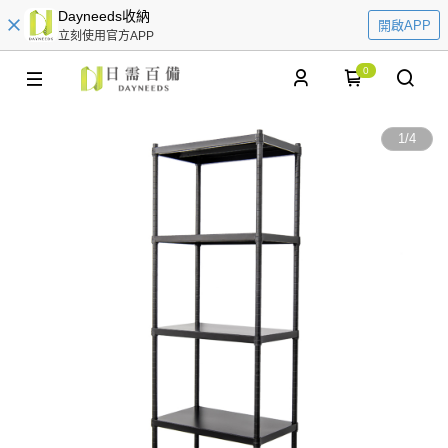
Dayneeds收納
開啟APP
立刻使用官方APP
0
1
/
4