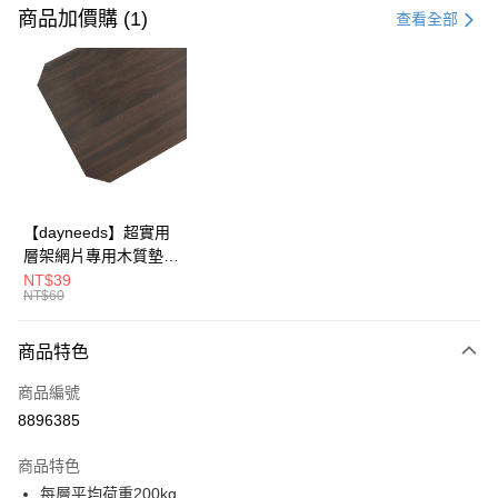
信用卡一次付款
商品加價購 (1)
查看全部
信用卡分期付款
3 期 0 利率 每期
NT$543
21家銀行
合作金庫商業銀行
第一商業銀行
LINE Pay
華南商業銀行
彰化商業銀行
Apple Pay
上海商業儲蓄銀行
台北富邦商業銀行
國泰世華商業銀行
兆豐國際商業銀行
街口支付
臺灣中小企業銀行
台中商業銀行
【dayneeds】超實用
匯豐（台灣）商業銀行
華泰商業銀行
層架網片專用木質墊板
悠遊付
聯邦商業銀行
遠東國際商業銀行
單入 45x30 60x30
NT$39
元大商業銀行
永豐商業銀行
NT$60
Google Pay
60x35 60x45 76x30
玉山商業銀行
星展（台灣）商業銀行
90x30 90x35 90x45
台新國際商業銀行
中國信託商業銀行
全盈+PAY
120x35 120x45 眾多
商品特色
台灣樂天信用卡公司
尺寸可選
大哥付你分期
商品編號
相關說明
8896385
【大哥付你分期使用說明】
ATM付款
1.本服務由台灣大哥大提供，台灣大哥大用戶可立即使用無須另外申請。
商品特色
2.付款方式選擇「大哥付你分期」，訂單成立後會自動跳轉到大哥付的交易
每層平均荷重200kg
流程，驗證手機門號後，選擇欲分期的期數、繳款截止日，確認付款後即完