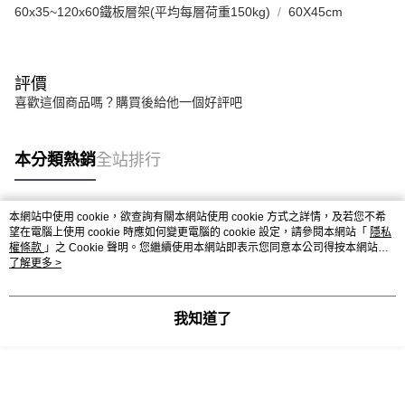
60x35~120x60鐵板層架(平均每層荷重150kg)
60X45cm
評價
喜歡這個商品嗎？購買後給他一個好評吧
本分類熱銷
全站排行
本網站中使用 cookie，欲查詢有關本網站使用 cookie 方式之詳情，及若您不希
熱門標籤
望在電腦上使用 cookie 時應如何變更電腦的 cookie 設定，請參閱本網站「
隱私
權條款
」之 Cookie 聲明。您繼續使用本網站即表示您同意本公司得按本網站使
用條款之 Cookie 聲明使用 cookie。
了解更多 >
我知道了