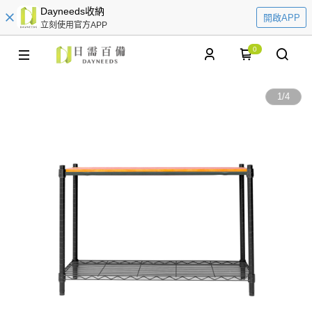
Dayneeds收納
開啟APP
立刻使用官方APP
0
1
/
4