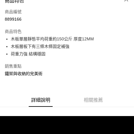
商品特色
信用卡一次付款
商品編號
信用卡分期付款
8899166
3 期 0 利率 每期
NT$298
21家銀行
商品特色
合作金庫商業銀行
第一商業銀行
LINE Pay
木板單層靜態平均荷重約150公斤 厚度12MM
華南商業銀行
彰化商業銀行
木板層板下有三條木條固定補強
Apple Pay
上海商業儲蓄銀行
台北富邦商業銀行
國泰世華商業銀行
兆豐國際商業銀行
荷重力強 結構穩固
街口支付
臺灣中小企業銀行
台中商業銀行
銷售重點
匯豐（台灣）商業銀行
華泰商業銀行
悠遊付
聯邦商業銀行
遠東國際商業銀行
鐵架與收納的完美術
元大商業銀行
永豐商業銀行
Google Pay
玉山商業銀行
星展（台灣）商業銀行
台新國際商業銀行
中國信託商業銀行
全盈+PAY
台灣樂天信用卡公司
詳細說明
相關推薦
大哥付你分期
相關說明
【大哥付你分期使用說明】
ATM付款
1.本服務由台灣大哥大提供，台灣大哥大用戶可立即使用無須另外申請。
2.付款方式選擇「大哥付你分期」，訂單成立後會自動跳轉到大哥付的交易
流程，驗證手機門號後，選擇欲分期的期數、繳款截止日，確認付款後即完