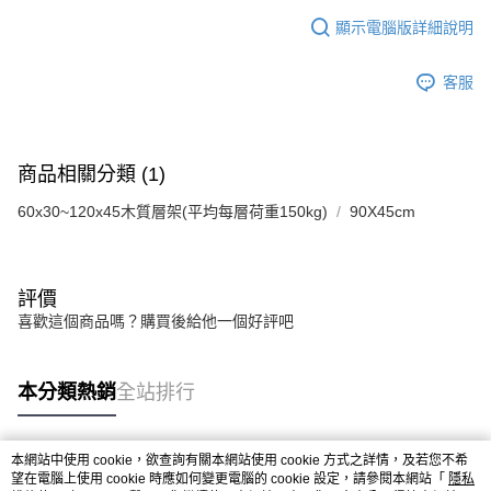
顯示電腦版詳細說明
客服
商品相關分類 (1)
60x30~120x45木質層架(平均每層荷重150kg)
90X45cm
評價
喜歡這個商品嗎？購買後給他一個好評吧
本分類熱銷
全站排行
本網站中使用 cookie，欲查詢有關本網站使用 cookie 方式之詳情，及若您不希
熱門標籤
望在電腦上使用 cookie 時應如何變更電腦的 cookie 設定，請參閱本網站「
隱私