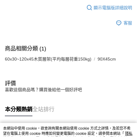
顯示電腦版詳細說明
客服
商品相關分類 (1)
60x30~120x45木質層架(平均每層荷重150kg)
90X45cm
評價
喜歡這個商品嗎？購買後給他一個好評吧
本分類熱銷
全站排行
本網站中使用 cookie，欲查詢有關本網站使用 cookie 方式之詳情，及若您不希
熱門標籤
望在電腦上使用 cookie 時應如何變更電腦的 cookie 設定，請參閱本網站「
隱私