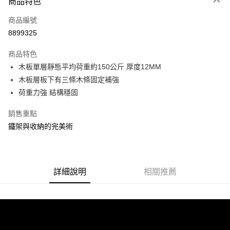
商品特色
信用卡一次付款
商品編號
信用卡分期付款
8899325
3 期 0 利率 每期
NT$596
21家銀行
商品特色
合作金庫商業銀行
第一商業銀行
LINE Pay
木板單層靜態平均荷重約150公斤 厚度12MM
華南商業銀行
彰化商業銀行
木板層板下有三條木條固定補強
Apple Pay
上海商業儲蓄銀行
台北富邦商業銀行
國泰世華商業銀行
兆豐國際商業銀行
荷重力強 結構穩固
街口支付
臺灣中小企業銀行
台中商業銀行
銷售重點
匯豐（台灣）商業銀行
華泰商業銀行
悠遊付
聯邦商業銀行
遠東國際商業銀行
鐵架與收納的完美術
元大商業銀行
永豐商業銀行
Google Pay
玉山商業銀行
星展（台灣）商業銀行
台新國際商業銀行
中國信託商業銀行
全盈+PAY
台灣樂天信用卡公司
詳細說明
相關推薦
大哥付你分期
相關說明
【大哥付你分期使用說明】
ATM付款
1.本服務由台灣大哥大提供，台灣大哥大用戶可立即使用無須另外申請。
2.付款方式選擇「大哥付你分期」，訂單成立後會自動跳轉到大哥付的交易
流程，驗證手機門號後，選擇欲分期的期數、繳款截止日，確認付款後即完