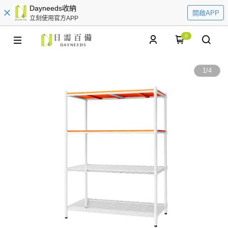
Dayneeds收納
開啟APP
立刻使用官方APP
0
1
/
4