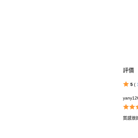
評價
5
(
yany12
質感很