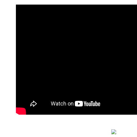
3.實際核
4.訂單成
宅配
消。如遇
每筆NT$8
無法說明
【繳款方
1.分期款
醒簡訊。
2.透過簡
帳／街口支
【注意事
1.本服務
用戶於交
款買賣價
2.基於同
資料（包
用，由本
3.完整用