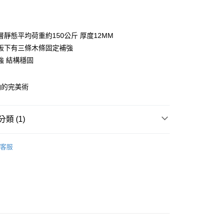
期付款
0 利率 每期
NT$1,088
21家銀行
層靜態平均荷重約150公斤 厚度12MM
庫商業銀行
第一商業銀行
板下有三條木條固定補強
業銀行
彰化商業銀行
強 結構穩固
業儲蓄銀行
台北富邦商業銀行
華商業銀行
兆豐國際商業銀行
納的完美術
小企業銀行
台中商業銀行
台灣）商業銀行
華泰商業銀行
業銀行
遠東國際商業銀行
類 (1)
業銀行
永豐商業銀行
y
業銀行
星展（台灣）商業銀行
120x45木質層架(平均每層荷重150kg)
120X45cm
際商業銀行
中國信託商業銀行
客服
天信用卡公司
分期
你分期使用說明】
由台灣大哥大提供，台灣大哥大用戶可立即使用無須另外申請。
式選擇「大哥付你分期」，訂單成立後會自動跳轉到大哥付的交易
證手機門號後，選擇欲分期的期數、繳款截止日，確認付款後即
。