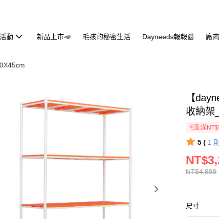
活動
新品上市📣
毛孩的秘密生活
Dayneeds報報📰
廠商
0X45cm
【day
收納架
宅配滿NT$
5 (
1
NT$3,
NT$4,899
尺寸