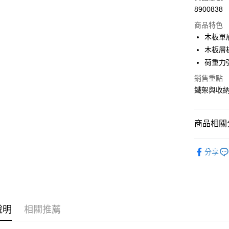
8900838
信用卡分
商品特色
3 期 
木板單
合作金
木板層
LINE Pay
華南商
荷重力
Apple Pay
上海商
銷售重點
國泰世
街口支付
鐵架與收
臺灣中
匯豐（
悠遊付
聯邦商
商品相關分
元大商
Google Pa
玉山商
60x30~
台新國
全盈+PAY
分享
台灣樂
大哥付你
相關說明
【大哥付
ATM付款
1.本服務
2.付款方
說明
相關推薦
流程，驗
完成交易
運送方式