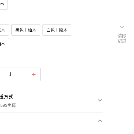
cm
原木
黑色＋柚木
白色＋原木
清除
紀錄
柚木
送方式
599免運
次付款