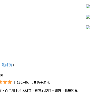
1
則評價
)
66
|
120x45cm/白色＋原木
好，白色加上松木材質上板賞心悅目。組裝上也很容易。