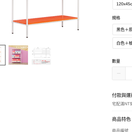
120x45
規格
黑色＋
白色＋
數量
付款與運
宅配滿NT$
付款方式
商品特色
信用卡一
商品編號