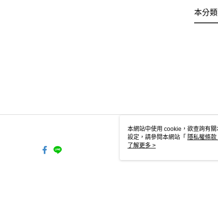
本分類
本網站中使用 cookie，欲查詢有關
設定，請參閱本網站「
隱私權條款
使用 cookie。
了解更多 >