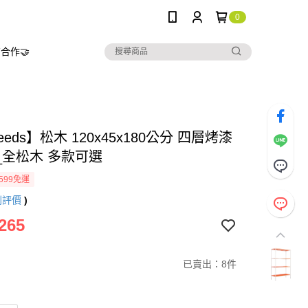
0
合作🤝
needs】松木 120x45x180公分 四層烤漆
_全松木 多款可選
599免運
則評價
)
265
已賣出：8件