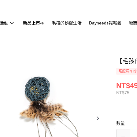
活動
新品上市📣
毛孩的秘密生活
Dayneeds報報📰
廠商
【毛孩
宅配滿NT$
NT$4
NT$75
數量