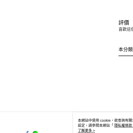
評價
喜歡這
本分類
本網站中使用 cookie，欲查詢有關
設定，請參閱本網站「
隱私權條款
使用 cookie。
了解更多 >