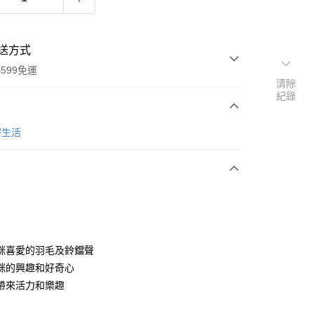
送方式
599免運
清除
紀錄
次付款
密生活
期付款
0 利率 每期
NT$16
21家銀行
庫商業銀行
第一商業銀行
業銀行
彰化商業銀行
業儲蓄銀行
台北富邦商業銀行
華商業銀行
兆豐國際商業銀行
咪喜愛的羽毛及鈴鐺聲
小企業銀行
台中商業銀行
咪的興趣和好奇心
台灣）商業銀行
華泰商業銀行
帶來活力和樂趣
業銀行
遠東國際商業銀行
業銀行
永豐商業銀行
y