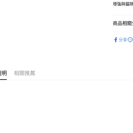
玉山商
增強與貓
台新國
全盈+PAY
台灣樂
大哥付你
商品相關分
相關說明
【大哥付
毛孩的秘
ATM付款
1.本服務
分享
2.付款方
流程，驗
完成交易
運送方式
3.實際核
4.訂單成
宅配
消。如遇
說明
相關推薦
每筆NT$8
無法說明
【繳款方
1.分期款
醒簡訊。
2.透過簡
帳／街口支
【注意事
1.本服務
用戶於交
款買賣價