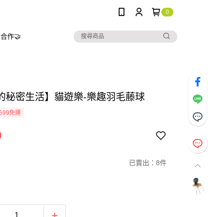
0
合作🤝
的秘密生活】貓遊樂-樂趣羽毛藤球
599免運
9
已賣出：8件