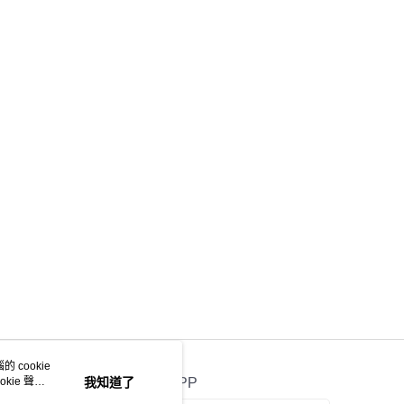
意付款使用「大哥付你分期」之契約關係目的，商店將以您的個人
含姓名、電話或地址）提供予台灣大哥大進項蒐集、處理及利
公司與您本人進行分期帳單所需資料之確認、核對及更正。
戶服務條款，請詳閱以下連結：
https://oppay.tw/userRule
 cookie
kie 聲明
我知道了
官方APP