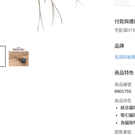
付款與運
宅配滿NT$
付款方式
品牌
信用卡一
毛孩的秘
信用卡分
商品特色
3 期 
商品編號
合作金
LINE Pay
8901755
華南商
Apple Pay
上海商
商品特色
國泰世
結合貓
街口支付
臺灣中
吸引貓
匯豐（
悠遊付
為貓咪
聯邦商
元大商
銷售重點
Google Pa