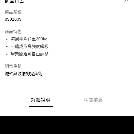
商品特色
信用卡一次付款
商品編號
信用卡分期付款
8901809
3 期 0 利率 每期
NT$628
21家銀行
商品特色
合作金庫商業銀行
第一商業銀行
LINE Pay
每層平均荷重200kg
華南商業銀行
彰化商業銀行
一體成形高強度鐵板
Apple Pay
上海商業儲蓄銀行
台北富邦商業銀行
國泰世華商業銀行
兆豐國際商業銀行
層架間距可自由調整
街口支付
臺灣中小企業銀行
台中商業銀行
銷售重點
匯豐（台灣）商業銀行
華泰商業銀行
悠遊付
聯邦商業銀行
遠東國際商業銀行
鐵架與收納的完美術
元大商業銀行
永豐商業銀行
Google Pay
玉山商業銀行
星展（台灣）商業銀行
台新國際商業銀行
中國信託商業銀行
全盈+PAY
台灣樂天信用卡公司
詳細說明
相關推薦
大哥付你分期
相關說明
【大哥付你分期使用說明】
ATM付款
1.本服務由台灣大哥大提供，台灣大哥大用戶可立即使用無須另外申請。
2.付款方式選擇「大哥付你分期」，訂單成立後會自動跳轉到大哥付的交易
流程，驗證手機門號後，選擇欲分期的期數、繳款截止日，確認付款後即完