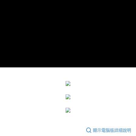
運送方式
成交易。
3.實際核准額度、可分期數及費用金額請依後續交易確認頁面所載為準。
宅配
4.訂單成立30分鐘內，如未前往確認交易或遇審核未通過，訂單將自動取
每筆NT$80，滿NT$599(含以上)免運費
消。如遇「轉專審核」未通過狀況，表示未達大哥付你分期系統評分，恕無
法說明評估內容。
【繳款方式說明】
1.分期款項不併入電信帳單，「大哥付你分期」於每月結算日後寄送繳費提
醒簡訊。
2.透過簡訊連結打開帳單後，可選擇「超商條碼／台灣大直營門市／銀行轉
帳／街口支付／iPASS MONEY」等通路繳費。
【注意事項】
1.本服務係由「台灣大哥大股份有限公司」（以下簡稱本公司）所提供，讓
用戶於交易時，得透過本服務購買商品或服務，並由商店將買賣／分期付款
買賣價金債權讓與本公司後，依約使用本公司帳單繳交帳款。
2.基於同意付款使用「大哥付你分期」之契約關係目的，商店將以您的個人
資料（包含姓名、電話或地址）提供予台灣大哥大進項蒐集、處理及利用，
由本公司與您本人進行分期帳單所需資料之確認、核對及更正。
3.完整用戶服務條款，請詳閱以下連結：
https://oppay.tw/userRule
顯示電腦版詳細說明