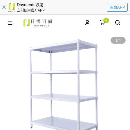
Dayneeds收納
開啟APP
立刻使用官方APP
0
1
/
4