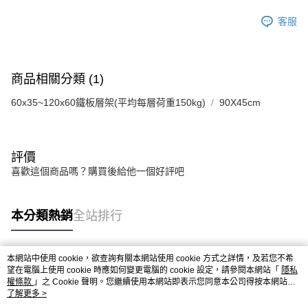
客服
商品相關分類 (1)
60x35~120x60鐵板層架(平均每層荷重150kg)
90X45cm
評價
喜歡這個商品嗎？購買後給他一個好評吧
本分類熱銷
全站排行
本網站中使用 cookie，欲查詢有關本網站使用 cookie 方式之詳情，及若您不希
熱門標籤
望在電腦上使用 cookie 時應如何變更電腦的 cookie 設定，請參閱本網站「
隱私
權條款
」之 Cookie 聲明。您繼續使用本網站即表示您同意本公司得按本網站使
用條款之 Cookie 聲明使用 cookie。
了解更多 >