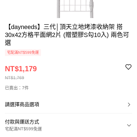
【dayneeds】三代│頂天立地烤漆收納架 搭
30x42方格平面網2片 (贈塑膠S勾10入) 兩色可
選
宅配滿NT$599免運
NT$1,179
NT$1,769
已賣出：7件
請選擇商品選項
付款與運送方式
宅配滿NT$599免運