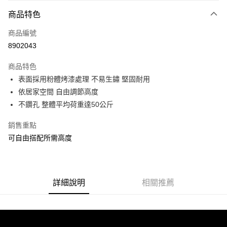
付款方式
商品特色
信用卡一次付款
商品編號
信用卡分期付款
8902043
3 期 0 利率 每期
NT$393
21家銀行
商品特色
合作金庫商業銀行
第一商業銀行
LINE Pay
表面採用粉體烤漆處理 不易生鏽 堅固耐用
華南商業銀行
彰化商業銀行
依居家空間 自由調節高度
Apple Pay
上海商業儲蓄銀行
台北富邦商業銀行
國泰世華商業銀行
兆豐國際商業銀行
不鑽孔 整體平均荷重達50公斤
街口支付
臺灣中小企業銀行
台中商業銀行
銷售重點
匯豐（台灣）商業銀行
華泰商業銀行
悠遊付
聯邦商業銀行
遠東國際商業銀行
可自由搭配所需高度
元大商業銀行
永豐商業銀行
Google Pay
玉山商業銀行
星展（台灣）商業銀行
台新國際商業銀行
中國信託商業銀行
全盈+PAY
台灣樂天信用卡公司
詳細說明
相關推薦
大哥付你分期
相關說明
【大哥付你分期使用說明】
ATM付款
1.本服務由台灣大哥大提供，台灣大哥大用戶可立即使用無須另外申請。