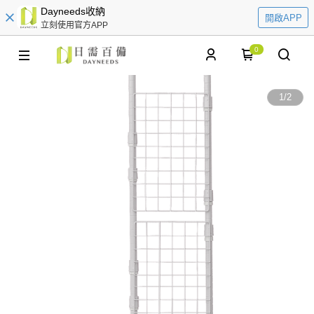
Dayneeds收納
開啟APP
立刻使用官方APP
0
1
/
2