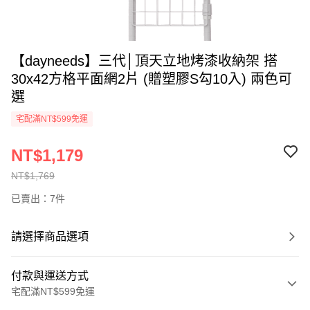
【dayneeds】三代│頂天立地烤漆收納架 搭
30x42方格平面網2片 (贈塑膠S勾10入) 兩色可
選
宅配滿NT$599免運
NT$1,179
NT$1,769
已賣出：7件
請選擇商品選項
付款與運送方式
宅配滿NT$599免運