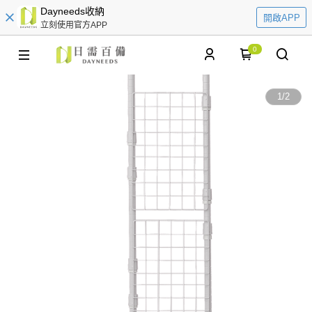
Dayneeds收納
開啟APP
立刻使用官方APP
0
1
/
2