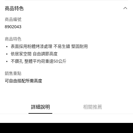
付款方式
商品特色
信用卡一次付款
商品編號
信用卡分期付款
8902043
3 期 0 利率 每期
NT$393
21家銀行
商品特色
合作金庫商業銀行
第一商業銀行
LINE Pay
表面採用粉體烤漆處理 不易生鏽 堅固耐用
華南商業銀行
彰化商業銀行
依居家空間 自由調節高度
Apple Pay
上海商業儲蓄銀行
台北富邦商業銀行
國泰世華商業銀行
兆豐國際商業銀行
不鑽孔 整體平均荷重達50公斤
街口支付
臺灣中小企業銀行
台中商業銀行
銷售重點
匯豐（台灣）商業銀行
華泰商業銀行
悠遊付
聯邦商業銀行
遠東國際商業銀行
可自由搭配所需高度
元大商業銀行
永豐商業銀行
Google Pay
玉山商業銀行
星展（台灣）商業銀行
台新國際商業銀行
中國信託商業銀行
全盈+PAY
台灣樂天信用卡公司
詳細說明
相關推薦
大哥付你分期
相關說明
【大哥付你分期使用說明】
ATM付款
1.本服務由台灣大哥大提供，台灣大哥大用戶可立即使用無須另外申請。