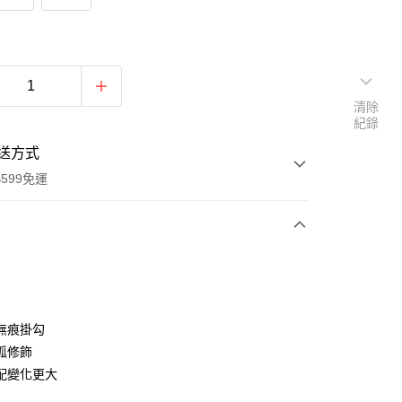
清除
紀錄
送方式
599免運
次付款
期付款
0 利率 每期
NT$56
21家銀行
無痕掛勾
庫商業銀行
第一商業銀行
弧修飾
業銀行
彰化商業銀行
配變化更大
業儲蓄銀行
台北富邦商業銀行