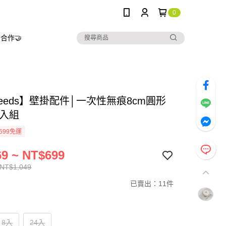
0
合作🤝
needs】壁掛配件│一次性無痕8cm圓形
多入組
599免運
9 ~ NT$699
 NT$1,049
已賣出：11件
8入
24入