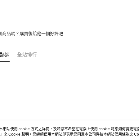
【注意事
1.本服務
用戶於交
款買賣價
2.基於同
個商品嗎？購買後給他一個好評吧
資料（包
用，由本
3.完整用
熱銷
全站排行
本網站使用 cookie 方式之詳情，及若您不希望在電腦上使用 cookie 時應如何變更電腦的
」之 Cookie 聲明。您繼續使用本網站即表示您同意本公司得按本網站使用條款之 Coo
關於我們
客服資訊