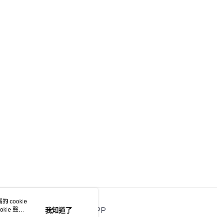
項】
係由「台灣大哥大股份有限公司」（以下簡稱本公司）所提供，讓
易時，得透過本服務購買商品或服務，並由商店將買賣／分期付
金債權讓與本公司後，依約使用本公司帳單繳交帳款。
意付款使用「大哥付你分期」之契約關係目的，商店將以您的個人
含姓名、電話或地址）提供予台灣大哥大進項蒐集、處理及利
公司與您本人進行分期帳單所需資料之確認、核對及更正。
戶服務條款，請詳閱以下連結：
https://oppay.tw/userRule
 cookie
kie 聲明
我知道了
官方APP