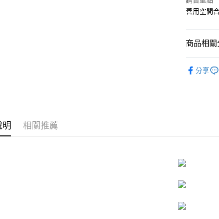
銷售重點
國泰世
街口支付
善用空間
臺灣中
匯豐（
悠遊付
聯邦商
商品相關分
元大商
Google Pa
玉山商
居家擺設
台新國
全盈+PAY
分享
台灣樂
大哥付你
相關說明
【大哥付
ATM付款
1.本服務
2.付款方
說明
相關推薦
流程，驗
完成交易
運送方式
3.實際核
4.訂單成
宅配
消。如遇
每筆NT$8
無法說明
【繳款方
1.分期款
醒簡訊。
2.透過簡
帳／街口支