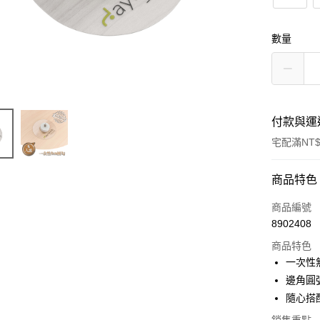
數量
付款與運
宅配滿NT$
付款方式
商品特色
信用卡一
商品編號
8902408
信用卡分
商品特色
3 期 
一次性
合作金
邊角圓
LINE Pay
華南商
隨心搭
Apple Pay
上海商