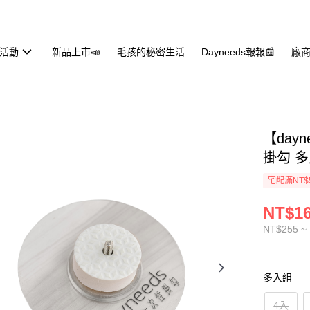
活動
新品上市📣
毛孩的秘密生活
Dayneeds報報📰
廠商
【day
掛勾 
宅配滿NT$
NT$16
NT$255 ~
多入組
4入