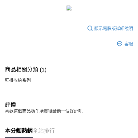
運送方式
成交易。
3.實際核准額度、可分期數及費用金額請依後續交易確認頁面所載為準。
宅配
4.訂單成立30分鐘內，如未前往確認交易或遇審核未通過，訂單將自動取
每筆NT$80，滿NT$599(含以上)免運費
消。如遇「轉專審核」未通過狀況，表示未達大哥付你分期系統評分，恕無
法說明評估內容。
顯示電腦版詳細說明
【繳款方式說明】
1.分期款項不併入電信帳單，「大哥付你分期」於每月結算日後寄送繳費提
醒簡訊。
客服
2.透過簡訊連結打開帳單後，可選擇「超商條碼／台灣大直營門市／銀行轉
帳／街口支付／iPASS MONEY」等通路繳費。
【注意事項】
商品相關分類 (1)
1.本服務係由「台灣大哥大股份有限公司」（以下簡稱本公司）所提供，讓
用戶於交易時，得透過本服務購買商品或服務，並由商店將買賣／分期付款
壁掛收納系列
買賣價金債權讓與本公司後，依約使用本公司帳單繳交帳款。
2.基於同意付款使用「大哥付你分期」之契約關係目的，商店將以您的個人
資料（包含姓名、電話或地址）提供予台灣大哥大進項蒐集、處理及利用，
由本公司與您本人進行分期帳單所需資料之確認、核對及更正。
評價
3.完整用戶服務條款，請詳閱以下連結：
https://oppay.tw/userRule
喜歡這個商品嗎？購買後給他一個好評吧
本分類熱銷
全站排行