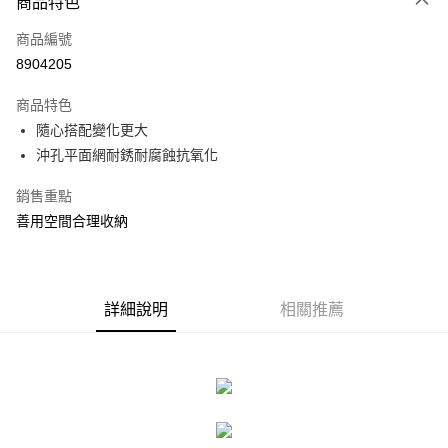
商品特色
信用卡一次付款
商品編號
信用卡分期付款
8904205
3 期 0 利率 每期
NT$330
21家銀行
商品特色
合作金庫商業銀行
第一商業銀行
LINE Pay
隨心搭配變化更大
華南商業銀行
彰化商業銀行
沖孔平面網耐銹耐腐蝕抗氧化
Apple Pay
上海商業儲蓄銀行
台北富邦商業銀行
國泰世華商業銀行
兆豐國際商業銀行
街口支付
銷售重點
臺灣中小企業銀行
台中商業銀行
善用空間合理收納
匯豐（台灣）商業銀行
華泰商業銀行
悠遊付
聯邦商業銀行
遠東國際商業銀行
元大商業銀行
永豐商業銀行
Google Pay
玉山商業銀行
星展（台灣）商業銀行
台新國際商業銀行
中國信託商業銀行
全盈+PAY
詳細說明
相關推薦
台灣樂天信用卡公司
大哥付你分期
相關說明
【大哥付你分期使用說明】
ATM付款
1.本服務由台灣大哥大提供，台灣大哥大用戶可立即使用無須另外申請。
2.付款方式選擇「大哥付你分期」，訂單成立後會自動跳轉到大哥付的交易
流程，驗證手機門號後，選擇欲分期的期數、繳款截止日，確認付款後即完