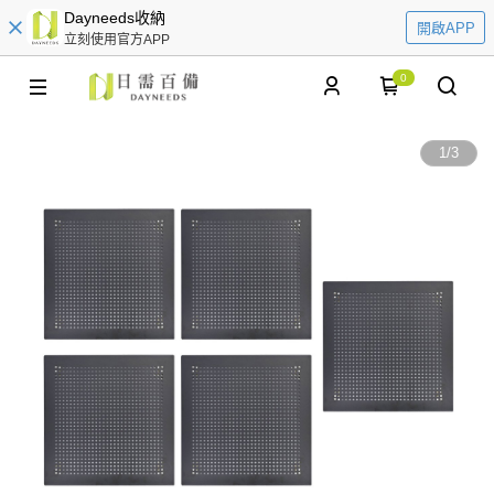
Dayneeds收納
開啟APP
立刻使用官方APP
0
1
/
3