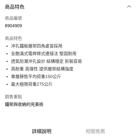
付款方式
商品特色
信用卡一次付款
商品編號
信用卡分期付款
8904909
3 期 0 利率 每期
NT$438
21家銀行
商品特色
合作金庫商業銀行
第一商業銀行
LINE Pay
沖孔鐵板層架四角處皆採用
華南商業銀行
彰化商業銀行
全飽滿式電桿條式連接法 堅固耐用
Apple Pay
上海商業儲蓄銀行
台北富邦商業銀行
國泰世華商業銀行
兆豐國際商業銀行
透氣防潮沖孔設計 結構穩定 拆裝容易
街口支付
臺灣中小企業銀行
台中商業銀行
高耐重 高彈性 提供層架結構強度
匯豐（台灣）商業銀行
華泰商業銀行
單層靜態平均荷重150公斤
悠遊付
聯邦商業銀行
遠東國際商業銀行
最大極限荷重275公斤
元大商業銀行
永豐商業銀行
Google Pay
玉山商業銀行
星展（台灣）商業銀行
銷售重點
台新國際商業銀行
中國信託商業銀行
全盈+PAY
鐵架與收納的完美術
台灣樂天信用卡公司
大哥付你分期
相關說明
【大哥付你分期使用說明】
ATM付款
1.本服務由台灣大哥大提供，台灣大哥大用戶可立即使用無須另外申請。
詳細說明
相關推薦
2.付款方式選擇「大哥付你分期」，訂單成立後會自動跳轉到大哥付的交易