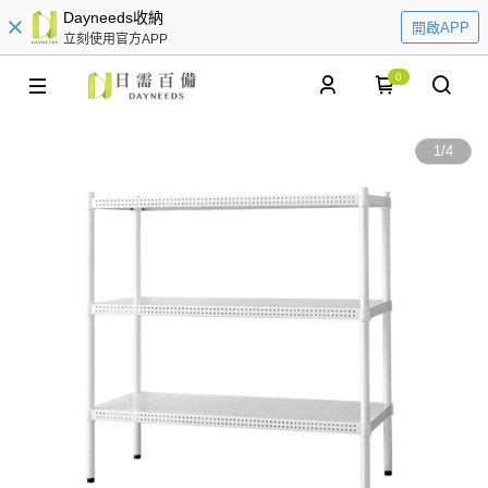
Dayneeds收納
開啟APP
立刻使用官方APP
0
1
/
4