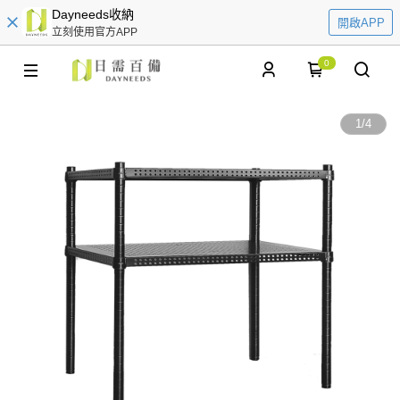
Dayneeds收納
開啟APP
立刻使用官方APP
0
1
/
4