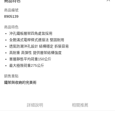
商品特色
信用卡一次付款
商品編號
信用卡分期付款
8905139
3 期 0 利率 每期
NT$351
21家銀行
商品特色
合作金庫商業銀行
第一商業銀行
LINE Pay
沖孔鐵板層架四角處皆採用
華南商業銀行
彰化商業銀行
全飽滿式電桿條式連接法 堅固耐用
Apple Pay
上海商業儲蓄銀行
台北富邦商業銀行
國泰世華商業銀行
兆豐國際商業銀行
透氣防潮沖孔設計 結構穩定 拆裝容易
街口支付
臺灣中小企業銀行
台中商業銀行
高耐重 高彈性 提供層架結構強度
匯豐（台灣）商業銀行
華泰商業銀行
單層靜態平均荷重150公斤
悠遊付
聯邦商業銀行
遠東國際商業銀行
最大極限荷重275公斤
元大商業銀行
永豐商業銀行
Google Pay
玉山商業銀行
星展（台灣）商業銀行
銷售重點
台新國際商業銀行
中國信託商業銀行
全盈+PAY
鐵架與收納的完美術
台灣樂天信用卡公司
大哥付你分期
相關說明
【大哥付你分期使用說明】
ATM付款
1.本服務由台灣大哥大提供，台灣大哥大用戶可立即使用無須另外申請。
詳細說明
相關推薦
2.付款方式選擇「大哥付你分期」，訂單成立後會自動跳轉到大哥付的交易
流程，驗證手機門號後，選擇欲分期的期數、繳款截止日，確認付款後即完