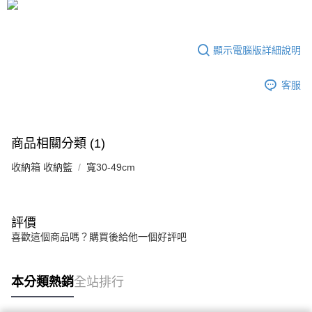
3.實際核准額度、可分期數及費用金額請依後續交易確認頁面所載為準。
宅配
4.訂單成立30分鐘內，如未前往確認交易或遇審核未通過，訂單將自動取
每筆NT$80，滿NT$599(含以上)免運費
消。如遇「轉專審核」未通過狀況，表示未達大哥付你分期系統評分，恕無
法說明評估內容。
顯示電腦版詳細說明
【繳款方式說明】
1.分期款項不併入電信帳單，「大哥付你分期」於每月結算日後寄送繳費提
醒簡訊。
客服
2.透過簡訊連結打開帳單後，可選擇「超商條碼／台灣大直營門市／銀行轉
帳／街口支付／iPASS MONEY」等通路繳費。
【注意事項】
商品相關分類 (1)
1.本服務係由「台灣大哥大股份有限公司」（以下簡稱本公司）所提供，讓
用戶於交易時，得透過本服務購買商品或服務，並由商店將買賣／分期付款
收納箱 收納籃
寬30-49cm
買賣價金債權讓與本公司後，依約使用本公司帳單繳交帳款。
2.基於同意付款使用「大哥付你分期」之契約關係目的，商店將以您的個人
資料（包含姓名、電話或地址）提供予台灣大哥大進項蒐集、處理及利用，
由本公司與您本人進行分期帳單所需資料之確認、核對及更正。
3.完整用戶服務條款，請詳閱以下連結：
https://oppay.tw/userRule
評價
喜歡這個商品嗎？購買後給他一個好評吧
本分類熱銷
全站排行