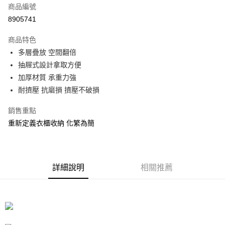
商品編號
信用卡分期付款
8905741
3 期 0 利率 每期
NT$29
21家銀行
商品特色
合作金庫商業銀行
第一商業銀行
LINE Pay
多層疊放 空間翻倍
華南商業銀行
彰化商業銀行
抽屜式設計拿取方便
Apple Pay
上海商業儲蓄銀行
台北富邦商業銀行
國泰世華商業銀行
兆豐國際商業銀行
加厚材質 承重力強
街口支付
臺灣中小企業銀行
台中商業銀行
耐擠壓 抗磨損 擠壓不破損
匯豐（台灣）商業銀行
華泰商業銀行
悠遊付
聯邦商業銀行
遠東國際商業銀行
銷售重點
元大商業銀行
永豐商業銀行
Google Pay
重新定義衣櫃收納 化繁為簡
玉山商業銀行
星展（台灣）商業銀行
台新國際商業銀行
中國信託商業銀行
全盈+PAY
台灣樂天信用卡公司
大哥付你分期
詳細說明
相關推薦
相關說明
【大哥付你分期使用說明】
ATM付款
1.本服務由台灣大哥大提供，台灣大哥大用戶可立即使用無須另外申請。
2.付款方式選擇「大哥付你分期」，訂單成立後會自動跳轉到大哥付的交易
流程，驗證手機門號後，選擇欲分期的期數、繳款截止日，確認付款後即完
運送方式
成交易。