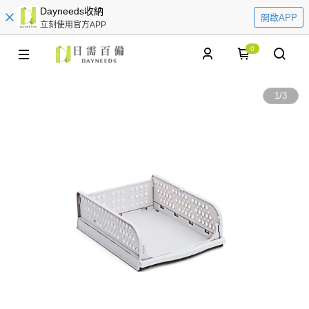
Dayneeds收納
開啟APP
立刻使用官方APP
0
1
/
3