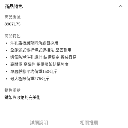
付款方式
商品特色
信用卡一次付款
商品編號
信用卡分期付款
8907175
3 期 0 利率 每期
NT$649
21家銀行
商品特色
合作金庫商業銀行
第一商業銀行
LINE Pay
沖孔鐵板層架四角處皆採用
華南商業銀行
彰化商業銀行
全飽滿式電桿條式連接法 堅固耐用
Apple Pay
上海商業儲蓄銀行
台北富邦商業銀行
國泰世華商業銀行
兆豐國際商業銀行
透氣防潮沖孔設計 結構穩定 拆裝容易
街口支付
臺灣中小企業銀行
台中商業銀行
高耐重 高彈性 提供層架結構強度
匯豐（台灣）商業銀行
華泰商業銀行
單層靜態平均荷重150公斤
悠遊付
聯邦商業銀行
遠東國際商業銀行
最大極限荷重275公斤
元大商業銀行
永豐商業銀行
Google Pay
玉山商業銀行
星展（台灣）商業銀行
銷售重點
台新國際商業銀行
中國信託商業銀行
全盈+PAY
鐵架與收納的完美術
台灣樂天信用卡公司
大哥付你分期
相關說明
【大哥付你分期使用說明】
ATM付款
1.本服務由台灣大哥大提供，台灣大哥大用戶可立即使用無須另外申請。
詳細說明
相關推薦
2.付款方式選擇「大哥付你分期」，訂單成立後會自動跳轉到大哥付的交易