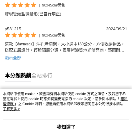
|
90x45cm/黑色
發現管頭些微變形(已自行矯正)
p531215
2024/09/21
|
90x45cm/黑色
這款【dayneeds】沖孔烤漆架，大小適中180公分，方便收納物品，
搭配五層設計，輕鬆隔層分類。表層烤漆質地光滑亮麗，堅固耐
用，可選擇兩種顏色。功能實用、外觀俐落，是一款優秀的置物良
顯示全部
品。
本分類熱銷
全站排行
本網站中使用 cookie，欲查詢有關本網站使用 cookie 方式之詳情，及若您不希
熱門標籤
望在電腦上使用 cookie 時應如何變更電腦的 cookie 設定，請參閱本網站「
隱私
權條款
」之 Cookie 聲明。您繼續使用本網站即表示您同意本公司得按本網站使
用條款之 Cookie 聲明使用 cookie。
了解更多 >
我知道了