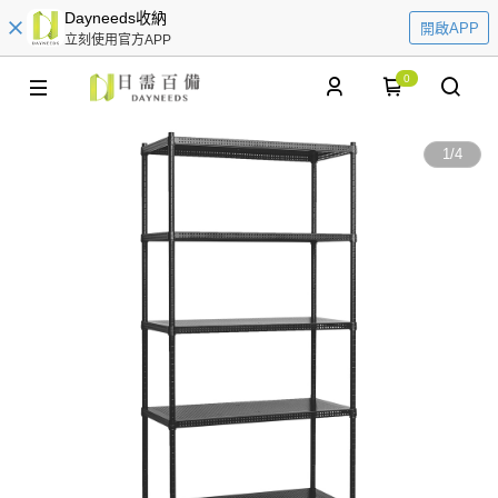
Dayneeds收納
開啟APP
立刻使用官方APP
0
1
/
4