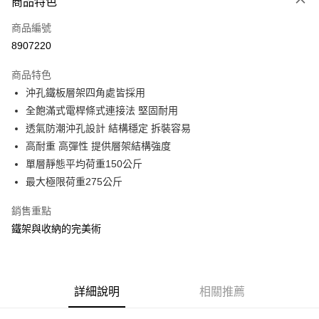
商品特色
信用卡一次付款
商品編號
信用卡分期付款
8907220
3 期 0 利率 每期
NT$368
21家銀行
商品特色
合作金庫商業銀行
第一商業銀行
LINE Pay
沖孔鐵板層架四角處皆採用
華南商業銀行
彰化商業銀行
全飽滿式電桿條式連接法 堅固耐用
Apple Pay
上海商業儲蓄銀行
台北富邦商業銀行
國泰世華商業銀行
兆豐國際商業銀行
透氣防潮沖孔設計 結構穩定 拆裝容易
街口支付
臺灣中小企業銀行
台中商業銀行
高耐重 高彈性 提供層架結構強度
匯豐（台灣）商業銀行
華泰商業銀行
單層靜態平均荷重150公斤
悠遊付
聯邦商業銀行
遠東國際商業銀行
最大極限荷重275公斤
元大商業銀行
永豐商業銀行
Google Pay
玉山商業銀行
星展（台灣）商業銀行
銷售重點
台新國際商業銀行
中國信託商業銀行
全盈+PAY
鐵架與收納的完美術
台灣樂天信用卡公司
大哥付你分期
相關說明
【大哥付你分期使用說明】
ATM付款
1.本服務由台灣大哥大提供，台灣大哥大用戶可立即使用無須另外申請。
詳細說明
相關推薦
2.付款方式選擇「大哥付你分期」，訂單成立後會自動跳轉到大哥付的交易
流程，驗證手機門號後，選擇欲分期的期數、繳款截止日，確認付款後即完