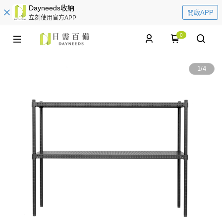
Dayneeds收納
開啟APP
立刻使用官方APP
0
1
/
4