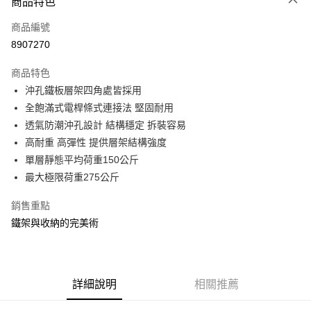
商品特色
信用卡一次付款
商品編號
信用卡分期付款
8907270
3 期 0 利率 每期
NT$508
21家銀行
商品特色
合作金庫商業銀行
第一商業銀行
LINE Pay
沖孔鐵板層架四角處皆採用
華南商業銀行
彰化商業銀行
全飽滿式電桿條式連接法 堅固耐用
Apple Pay
上海商業儲蓄銀行
台北富邦商業銀行
國泰世華商業銀行
兆豐國際商業銀行
透氣防潮沖孔設計 結構穩定 拆裝容易
街口支付
臺灣中小企業銀行
台中商業銀行
高耐重 高彈性 提供層架結構強度
匯豐（台灣）商業銀行
華泰商業銀行
單層靜態平均荷重150公斤
悠遊付
聯邦商業銀行
遠東國際商業銀行
最大極限荷重275公斤
元大商業銀行
永豐商業銀行
Google Pay
玉山商業銀行
星展（台灣）商業銀行
銷售重點
台新國際商業銀行
中國信託商業銀行
全盈+PAY
鐵架與收納的完美術
台灣樂天信用卡公司
大哥付你分期
相關說明
【大哥付你分期使用說明】
ATM付款
1.本服務由台灣大哥大提供，台灣大哥大用戶可立即使用無須另外申請。
詳細說明
相關推薦
2.付款方式選擇「大哥付你分期」，訂單成立後會自動跳轉到大哥付的交易
流程，驗證手機門號後，選擇欲分期的期數、繳款截止日，確認付款後即完