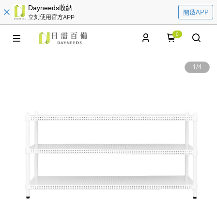
Dayneeds收納
開啟APP
立刻使用官方APP
0
1
/
4