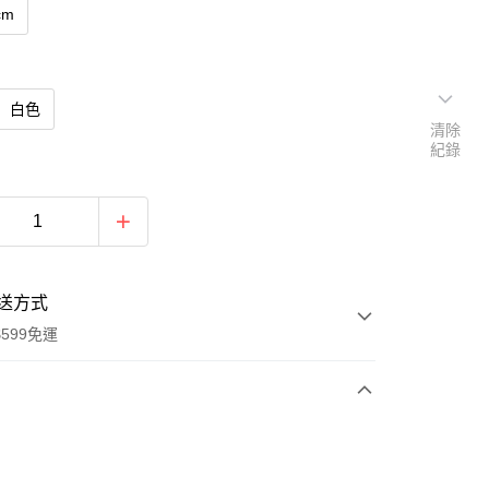
cm
白色
清除
紀錄
送方式
599免運
次付款
期付款