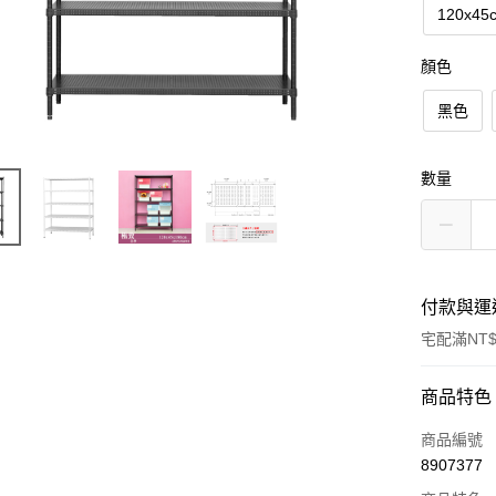
120x45
顏色
黑色
數量
付款與運
宅配滿NT$
付款方式
商品特色
信用卡一
商品編號
8907377
信用卡分