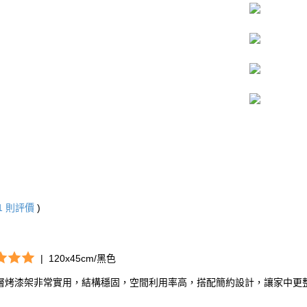
1
則評價
)
|
120x45cm/黑色
層烤漆架非常實用，結構穩固，空間利用率高，搭配簡約設計，讓家中更