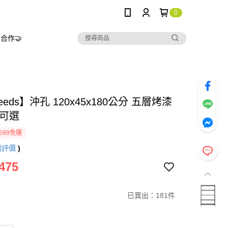
0
合作🤝
needs】沖孔 120x45x180公分 五層烤漆
色可選
599免運
則評價
)
475
已賣出：181件