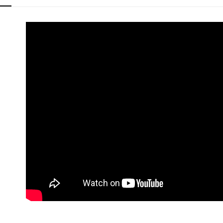
每筆NT$8
無法說明
【繳款方
1.分期款
醒簡訊。
2.透過簡
帳／街口支
【注意事
1.本服務
用戶於交
款買賣價
2.基於同
資料（包
用，由本
3.完整用