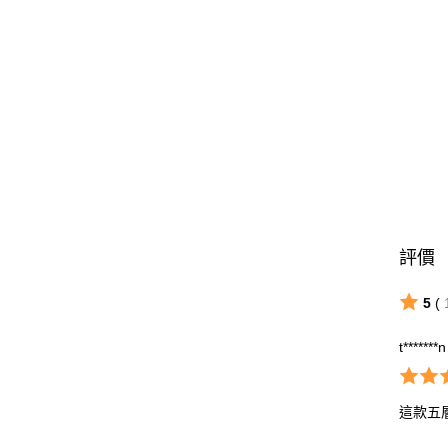
評價
5
(
t*******n
這款五