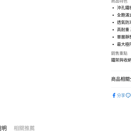
商品特色
3 期 
沖孔鐵
合作金
全飽滿
LINE Pay
華南商
透氣防
Apple Pay
上海商
高耐重
國泰世
單層靜
街口支付
臺灣中
最大極
匯豐（
悠遊付
聯邦商
銷售重點
元大商
Google Pa
鐵架與收
玉山商
台新國
全盈+PAY
台灣樂
商品相關分
大哥付你
相關說明
45x45~
【大哥付
分享
ATM付款
1.本服務
2.付款方
流程，驗
完成交易
運送方式
3.實際核
4.訂單成
宅配
說明
相關推薦
消。如遇