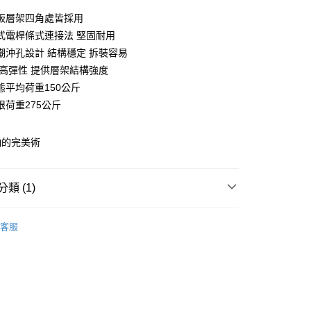
0 利率 每期
NT$825
21家銀行
板層架四角處皆採用
庫商業銀行
第一商業銀行
式電桿條式連接法 堅固耐用
業銀行
彰化商業銀行
潮沖孔設計 結構穩定 拆裝容易
業儲蓄銀行
台北富邦商業銀行
 高彈性 提供層架結構強度
華商業銀行
兆豐國際商業銀行
態平均荷重150公斤
小企業銀行
台中商業銀行
限荷重275公斤
台灣）商業銀行
華泰商業銀行
業銀行
遠東國際商業銀行
業銀行
永豐商業銀行
y
納的完美術
業銀行
星展（台灣）商業銀行
際商業銀行
中國信託商業銀行
天信用卡公司
類 (1)
分期
120x45沖孔層架(平均每層荷重150kg)
120X45cm
你分期使用說明】
客服
由台灣大哥大提供，台灣大哥大用戶可立即使用無須另外申請。
式選擇「大哥付你分期」，訂單成立後會自動跳轉到大哥付的交易
證手機門號後，選擇欲分期的期數、繳款截止日，確認付款後即
。
准額度、可分期數及費用金額請依後續交易確認頁面所載為準。
立30分鐘內，如未前往確認交易或遇審核未通過，訂單將自動取
「轉專審核」未通過狀況，表示未達大哥付你分期系統評分，恕