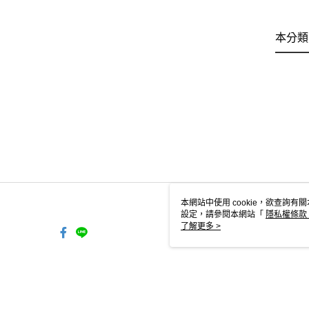
本分類
本網站中使用 cookie，欲查詢有關
設定，請參閱本網站「
隱私權條款
使用 cookie。
了解更多 >