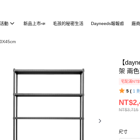
活動
新品上市📣
毛孩的秘密生活
Dayneeds報報📰
廠商
0X45cm
【day
架 兩
宅配滿NT$
5 (
1
NT$2,
NT$3,715
尺寸