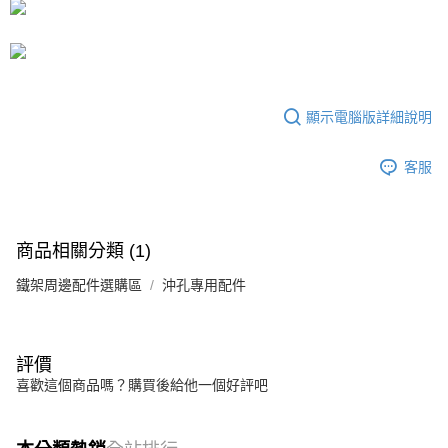
運送方式
成交易。
3.實際核准額度、可分期數及費用金額請依後續交易確認頁面所載為準。
宅配
4.訂單成立30分鐘內，如未前往確認交易或遇審核未通過，訂單將自動取
每筆NT$80，滿NT$599(含以上)免運費
消。如遇「轉專審核」未通過狀況，表示未達大哥付你分期系統評分，恕無
法說明評估內容。
【繳款方式說明】
顯示電腦版詳細說明
1.分期款項不併入電信帳單，「大哥付你分期」於每月結算日後寄送繳費提
醒簡訊。
2.透過簡訊連結打開帳單後，可選擇「超商條碼／台灣大直營門市／銀行轉
客服
帳／街口支付／iPASS MONEY」等通路繳費。
【注意事項】
1.本服務係由「台灣大哥大股份有限公司」（以下簡稱本公司）所提供，讓
商品相關分類 (1)
用戶於交易時，得透過本服務購買商品或服務，並由商店將買賣／分期付款
買賣價金債權讓與本公司後，依約使用本公司帳單繳交帳款。
鐵架周邊配件選購區
2.基於同意付款使用「大哥付你分期」之契約關係目的，商店將以您的個人
沖孔專用配件
資料（包含姓名、電話或地址）提供予台灣大哥大進項蒐集、處理及利用，
由本公司與您本人進行分期帳單所需資料之確認、核對及更正。
3.完整用戶服務條款，請詳閱以下連結：
https://oppay.tw/userRule
評價
喜歡這個商品嗎？購買後給他一個好評吧