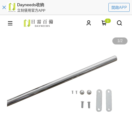
Dayneeds收納
開啟APP
立刻使用官方APP
0
1
/
2