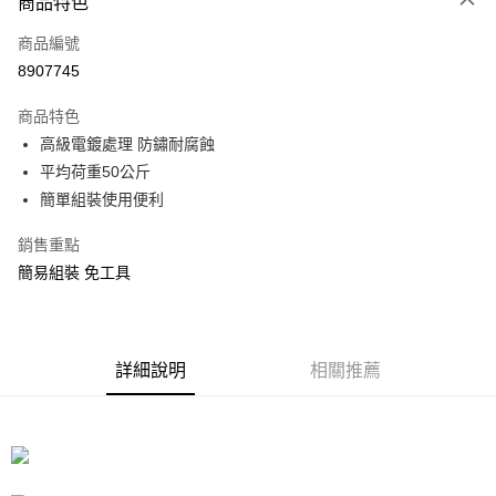
商品特色
信用卡一次付款
商品編號
信用卡分期付款
8907745
3 期 0 利率 每期
NT$40
21家銀行
商品特色
合作金庫商業銀行
第一商業銀行
LINE Pay
高級電鍍處理 防鏽耐腐蝕
華南商業銀行
彰化商業銀行
平均荷重50公斤
Apple Pay
上海商業儲蓄銀行
台北富邦商業銀行
國泰世華商業銀行
兆豐國際商業銀行
簡單組裝使用便利
街口支付
臺灣中小企業銀行
台中商業銀行
銷售重點
匯豐（台灣）商業銀行
華泰商業銀行
悠遊付
聯邦商業銀行
遠東國際商業銀行
簡易組裝 免工具
元大商業銀行
永豐商業銀行
Google Pay
玉山商業銀行
星展（台灣）商業銀行
台新國際商業銀行
中國信託商業銀行
全盈+PAY
台灣樂天信用卡公司
詳細說明
相關推薦
大哥付你分期
相關說明
【大哥付你分期使用說明】
ATM付款
1.本服務由台灣大哥大提供，台灣大哥大用戶可立即使用無須另外申請。
2.付款方式選擇「大哥付你分期」，訂單成立後會自動跳轉到大哥付的交易
流程，驗證手機門號後，選擇欲分期的期數、繳款截止日，確認付款後即完