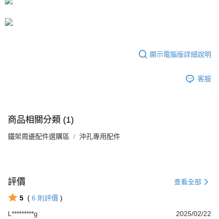
運送方式
成交易。
3.實際核准額度、可分期數及費用金額請依後續交易確認頁面所載為準。
宅配
4.訂單成立30分鐘內，如未前往確認交易或遇審核未通過，訂單將自動取
每筆NT$80，滿NT$599(含以上)免運費
消。如遇「轉專審核」未通過狀況，表示未達大哥付你分期系統評分，恕無
法說明評估內容。
【繳款方式說明】
顯示電腦版詳細說明
1.分期款項不併入電信帳單，「大哥付你分期」於每月結算日後寄送繳費提
醒簡訊。
2.透過簡訊連結打開帳單後，可選擇「超商條碼／台灣大直營門市／銀行轉
客服
帳／街口支付／iPASS MONEY」等通路繳費。
【注意事項】
1.本服務係由「台灣大哥大股份有限公司」（以下簡稱本公司）所提供，讓
商品相關分類 (1)
用戶於交易時，得透過本服務購買商品或服務，並由商店將買賣／分期付款
買賣價金債權讓與本公司後，依約使用本公司帳單繳交帳款。
鐵架周邊配件選購區
2.基於同意付款使用「大哥付你分期」之契約關係目的，商店將以您的個人
沖孔專用配件
資料（包含姓名、電話或地址）提供予台灣大哥大進項蒐集、處理及利用，
由本公司與您本人進行分期帳單所需資料之確認、核對及更正。
3.完整用戶服務條款，請詳閱以下連結：
https://oppay.tw/userRule
評價
查看全部
5
(
6
則評價
)
L*********g
2025/02/22