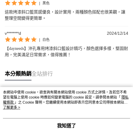
|
黑色
這款烤漆斜口籃質感優良，設計實用，兩種顏色搭配也很美觀，讓
整理空間變得更簡單。
v********d
2024/12/14
|
白色
【dayneeds】沖孔專用烤漆斜口籃設計精巧，顏色選擇多樣，堅固耐
用，完美滿足日常需求，值得推薦！
本分類熱銷
全站排行
本網站中使用 cookie，欲查詢有關本網站使用 cookie 方式之詳情，及若您不希
熱門標籤
望在電腦上使用 cookie 時應如何變更電腦的 cookie 設定，請參閱本網站「
隱私
權條款
」之 Cookie 聲明。您繼續使用本網站即表示您同意本公司得按本網站使
用條款之 Cookie 聲明使用 cookie。
了解更多 >
我知道了