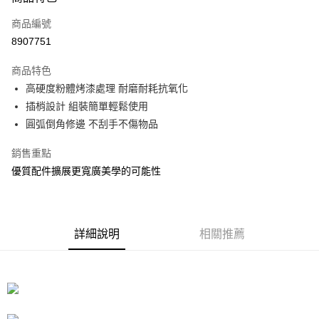
信用卡一次付款
商品編號
信用卡分期付款
8907751
3 期 0 利率 每期
NT$46
21家銀行
商品特色
合作金庫商業銀行
第一商業銀行
LINE Pay
高硬度粉體烤漆處理 耐磨耐耗抗氧化
華南商業銀行
彰化商業銀行
插梢設計 組裝簡單輕鬆使用
Apple Pay
上海商業儲蓄銀行
台北富邦商業銀行
國泰世華商業銀行
兆豐國際商業銀行
圓弧倒角修邊 不刮手不傷物品
街口支付
臺灣中小企業銀行
台中商業銀行
銷售重點
匯豐（台灣）商業銀行
華泰商業銀行
悠遊付
聯邦商業銀行
遠東國際商業銀行
優質配件擴展更寬廣美學的可能性
元大商業銀行
永豐商業銀行
Google Pay
玉山商業銀行
星展（台灣）商業銀行
台新國際商業銀行
中國信託商業銀行
全盈+PAY
台灣樂天信用卡公司
詳細說明
相關推薦
大哥付你分期
相關說明
【大哥付你分期使用說明】
ATM付款
1.本服務由台灣大哥大提供，台灣大哥大用戶可立即使用無須另外申請。
2.付款方式選擇「大哥付你分期」，訂單成立後會自動跳轉到大哥付的交易
流程，驗證手機門號後，選擇欲分期的期數、繳款截止日，確認付款後即完