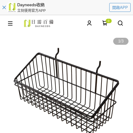
Dayneeds收納
開啟APP
立刻使用官方APP
0
1
/
3