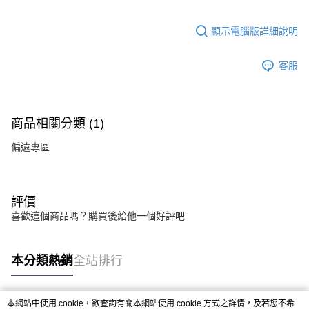
3.實際核准額度、可分期數及費用金額請依後續交易確認頁面所載為準。
宅配
4.訂單成立30分鐘內，如未前往確認交易或遇審核未通過，訂單將自動取
每筆NT$80，滿NT$599(含以上)免運費
消。如遇「轉專審核」未通過狀況，表示未達大哥付你分期系統評分，恕無
顯示電腦版詳細說明
法說明評估內容。
【繳款方式說明】
客服
1.分期款項不併入電信帳單，「大哥付你分期」於每月結算日後寄送繳費提
醒簡訊。
2.透過簡訊連結打開帳單後，可選擇「超商條碼／台灣大直營門市／銀行轉
帳／街口支付／iPASS MONEY」等通路繳費。
商品相關分類 (1)
【注意事項】
1.本服務係由「台灣大哥大股份有限公司」（以下簡稱本公司）所提供，讓
偏遠專區
用戶於交易時，得透過本服務購買商品或服務，並由商店將買賣／分期付款
買賣價金債權讓與本公司後，依約使用本公司帳單繳交帳款。
2.基於同意付款使用「大哥付你分期」之契約關係目的，商店將以您的個人
資料（包含姓名、電話或地址）提供予台灣大哥大進項蒐集、處理及利用，
評價
由本公司與您本人進行分期帳單所需資料之確認、核對及更正。
3.完整用戶服務條款，請詳閱以下連結：
https://oppay.tw/userRule
喜歡這個商品嗎？購買後給他一個好評吧
本分類熱銷
全站排行
本網站中使用 cookie，欲查詢有關本網站使用 cookie 方式之詳情，及若您不希