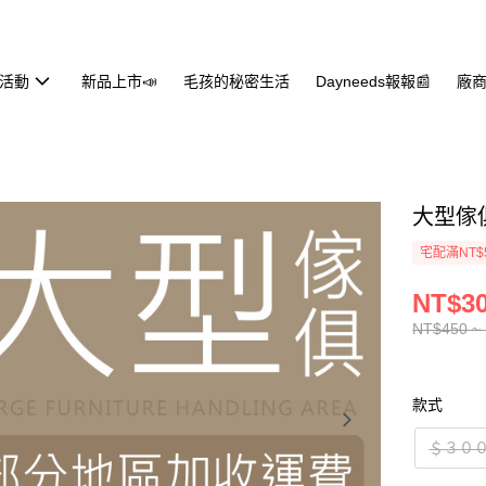
活動
新品上市📣
毛孩的秘密生活
Dayneeds報報📰
廠商
大型傢
宅配滿NT$
NT$30
NT$450 ~
款式
＄３０