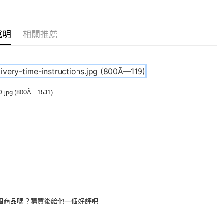
匯豐（
悠遊付
聯邦商
元大商
Google Pa
說明
相關推薦
玉山商
台新國
全盈+PAY
台灣樂
大哥付你
相關說明
【大哥付
ATM付款
1.本服務
2.付款方
流程，驗
完成交易
運送方式
3.實際核
4.訂單成
宅配
消。如遇
每筆NT$8
無法說明
【繳款方
1.分期款
醒簡訊。
2.透過簡
個商品嗎？購買後給他一個好評吧
帳／街口支