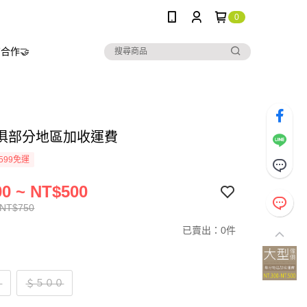
0
合作🤝
俱部分地區加收運費
599免運
0 ~ NT$500
 NT$750
已賣出：0件
０
＄５００