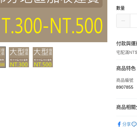
數量
付款與運
宅配滿NT$
付款方式
商品特色
信用卡一
商品編號
8907855
信用卡分
3 期 
商品相關分
合作金
LINE Pay
華南商
偏遠專區
Apple Pay
上海商
分享
國泰世
街口支付
臺灣中