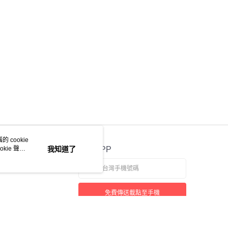
項】
係由「台灣大哥大股份有限公司」（以下簡稱本公司）所提供，讓
易時，得透過本服務購買商品或服務，並由商店將買賣／分期付
金債權讓與本公司後，依約使用本公司帳單繳交帳款。
意付款使用「大哥付你分期」之契約關係目的，商店將以您的個人
含姓名、電話或地址）提供予台灣大哥大進項蒐集、處理及利
公司與您本人進行分期帳單所需資料之確認、核對及更正。
戶服務條款，請詳閱以下連結：
https://oppay.tw/userRule
 cookie
kie 聲明
我知道了
官方APP
免費傳送載點至手機