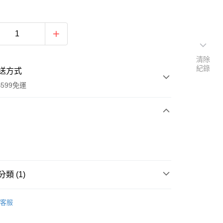
清除
紀錄
送方式
599免運
次付款
期付款
0 利率 每期
NT$100
21家銀行
類 (1)
庫商業銀行
第一商業銀行
業銀行
彰化商業銀行
業儲蓄銀行
台北富邦商業銀行
客服
華商業銀行
兆豐國際商業銀行
小企業銀行
台中商業銀行