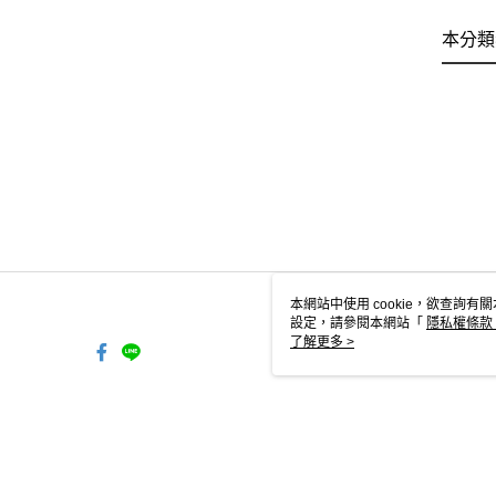
本分類
本網站中使用 cookie，欲查詢有關
設定，請參閱本網站「
隱私權條款
使用 cookie。
了解更多 >