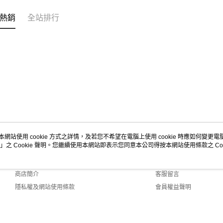
【注意事
1.本服務
熱銷
全站排行
用戶於交
款買賣價
2.基於同
資料（包
用，由本
3.完整用
本網站使用 cookie 方式之詳情，及若您不希望在電腦上使用 cookie 時應如何變更電腦的
」之 Cookie 聲明。您繼續使用本網站即表示您同意本公司得按本網站使用條款之 Coo
關於我們
客服資訊
品牌故事
購物說明
商店簡介
客服留言
隱私權及網站使用條款
會員權益聲明
聯絡我們