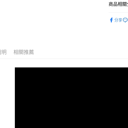
玉山商
商品相關分
台新國
全盈+PAY
台灣樂
人氣商品
大哥付你
分享
相關說明
【大哥付
ATM付款
1.本服務
2.付款方
流程，驗
說明
相關推薦
完成交易
運送方式
3.實際核
4.訂單成
宅配
消。如遇
每筆NT$8
無法說明
【繳款方
1.分期款
醒簡訊。
2.透過簡
帳／街口支
【注意事
1.本服務
用戶於交
款買賣價