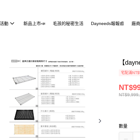
活動
新品上市📣
毛孩的秘密生活
Dayneeds報報📰
廠商
【day
宅配滿NT$
NT$99
NT$9,999
數量