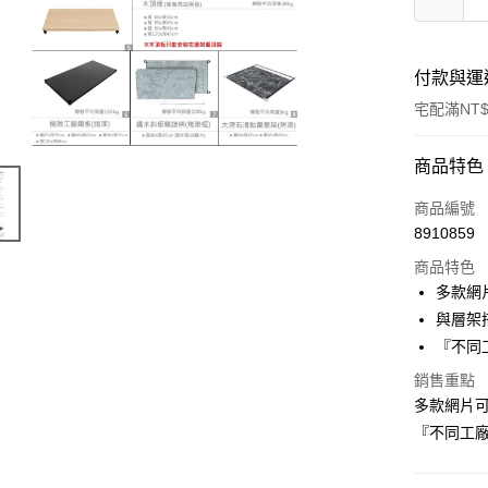
付款與運
宅配滿NT$
付款方式
商品特色
信用卡一
商品編號
8910859
信用卡分
商品特色
3 期 
多款網
合作金
與層架
LINE Pay
華南商
『不同
Apple Pay
上海商
銷售重點
國泰世
街口支付
多款網片
臺灣中
匯豐（
『不同工
悠遊付
聯邦商
元大商
Google Pa