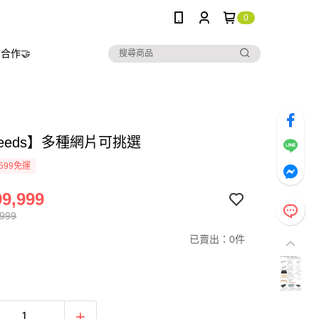
0
合作🤝
needs】多種網片可挑選
599免運
9,999
,999
已賣出：0件