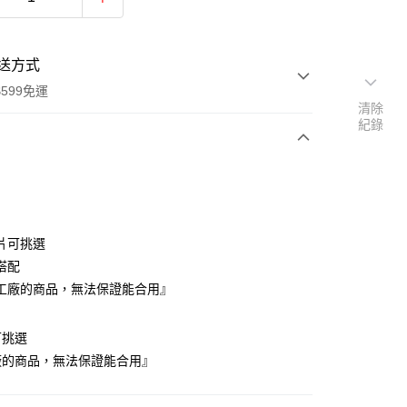
送方式
599免運
清除
紀錄
次付款
期付款
0 利率 每期
NT$333,333
21家銀行
片可挑選
庫商業銀行
第一商業銀行
搭配
業銀行
彰化商業銀行
工廠的商品，無法保證能合用』
業儲蓄銀行
台北富邦商業銀行
華商業銀行
兆豐國際商業銀行
可挑選
小企業銀行
台中商業銀行
台灣）商業銀行
華泰商業銀行
廠的商品，無法保證能合用』
業銀行
遠東國際商業銀行
業銀行
永豐商業銀行
y