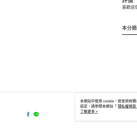
評價
喜歡這
本分類
本網站中使用 cookie，欲查詢有關
設定，請參閱本網站「
隱私權條款
使用 cookie。
了解更多 >