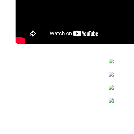
2.基於同
資料（包
用，由本
3.完整用