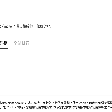
【注意事
1.本服務
用戶於交
款買賣價
2.基於同
資料（包
個商品嗎？購買後給他一個好評吧
用，由本
3.完整用
熱銷
全站排行
本網站使用 cookie 方式之詳情，及若您不希望在電腦上使用 cookie 時應如何變更電腦的
」之 Cookie 聲明。您繼續使用本網站即表示您同意本公司得按本網站使用條款之 Coo
關於我們
客服資訊