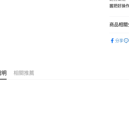
匯豐（
握把好操作
悠遊付
聯邦商
元大商
Google Pa
玉山商
商品相關分
台新國
全盈+PAY
台灣樂
生活百貨
大哥付你
分享
相關說明
【大哥付
ATM付款
1.本服務
2.付款方
流程，驗
說明
相關推薦
完成交易
運送方式
3.實際核
4.訂單成
宅配
消。如遇
每筆NT$8
無法說明
【繳款方
1.分期款
醒簡訊。
2.透過簡
帳／街口支