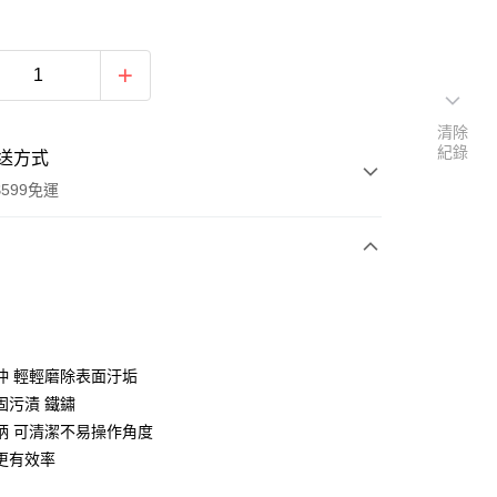
清除
紀錄
送方式
599免運
次付款
期付款
0 利率 每期
NT$8
21家銀行
沖 輕輕磨除表面汙垢
庫商業銀行
第一商業銀行
固污漬 鐵鏽
業銀行
彰化商業銀行
柄 可清潔不易操作角度
業儲蓄銀行
台北富邦商業銀行
更有效率
華商業銀行
兆豐國際商業銀行
小企業銀行
台中商業銀行