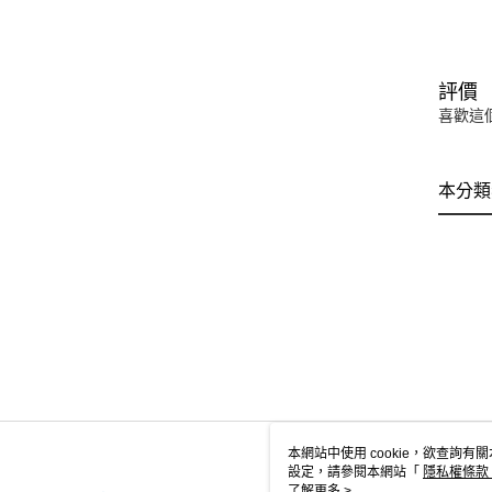
評價
喜歡這
本分類
本網站中使用 cookie，欲查詢有關
設定，請參閱本網站「
隱私權條款
使用 cookie。
了解更多 >