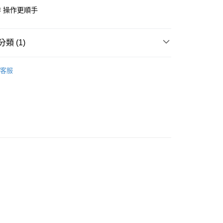
台灣）商業銀行
華泰商業銀行
 操作更順手
業銀行
遠東國際商業銀行
業銀行
永豐商業銀行
y
業銀行
星展（台灣）商業銀行
類 (1)
際商業銀行
中國信託商業銀行
天信用卡公司
其他
分期
客服
你分期使用說明】
由台灣大哥大提供，台灣大哥大用戶可立即使用無須另外申請。
式選擇「大哥付你分期」，訂單成立後會自動跳轉到大哥付的交易
證手機門號後，選擇欲分期的期數、繳款截止日，確認付款後即
。
准額度、可分期數及費用金額請依後續交易確認頁面所載為準。
立30分鐘內，如未前往確認交易或遇審核未通過，訂單將自動取
「轉專審核」未通過狀況，表示未達大哥付你分期系統評分，恕
0，滿NT$599(含以上)免運費
評估內容。
式說明】
項不併入電信帳單，「大哥付你分期」於每月結算日後寄送繳費提
訊連結打開帳單後，可選擇「超商條碼／台灣大直營門市／銀行轉
付／iPASS MONEY」等通路繳費。