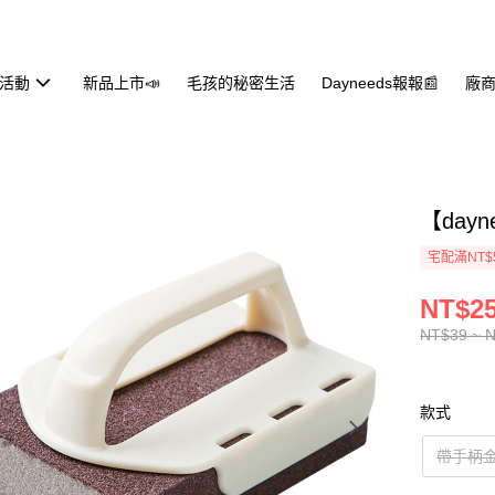
活動
新品上市📣
毛孩的秘密生活
Dayneeds報報📰
廠商
【day
宅配滿NT$
NT$25
NT$39 ~ 
款式
帶手柄