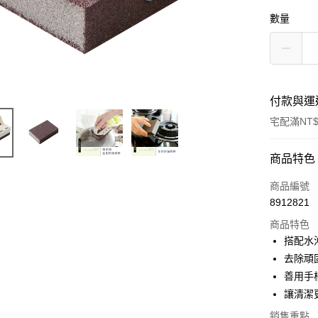
數量
付款與運
宅配滿NT$
付款方式
商品特色
信用卡一
商品編號
8912821
信用卡分
商品特色
3 期 
搭配水
合作金
去除頑
LINE Pay
華南商
善用手
Apple Pay
上海商
讓清潔
國泰世
街口支付
銷售重點
臺灣中