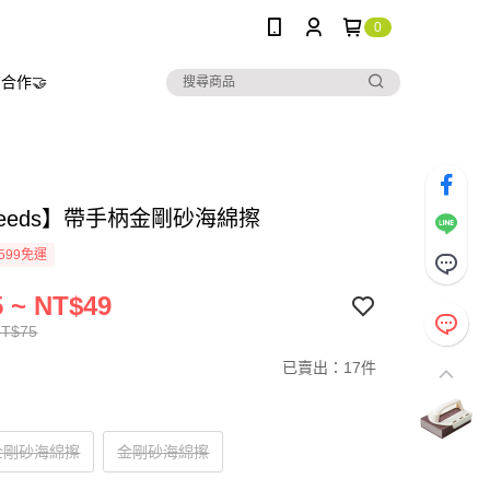
0
合作🤝
needs】帶手柄金剛砂海綿擦
599免運
 ~ NT$49
NT$75
已賣出：17件
金剛砂海綿擦
金剛砂海綿擦