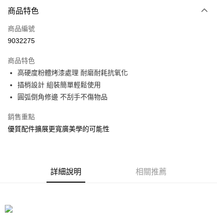
付款方式
商品特色
信用卡一次付款
商品編號
信用卡分期付款
9032275
3 期 0 利率 每期
NT$5
21家銀行
商品特色
合作金庫商業銀行
第一商業銀行
LINE Pay
高硬度粉體烤漆處理 耐磨耐耗抗氧化
華南商業銀行
彰化商業銀行
插梢設計 組裝簡單輕鬆使用
Apple Pay
上海商業儲蓄銀行
台北富邦商業銀行
國泰世華商業銀行
兆豐國際商業銀行
圓弧倒角修邊 不刮手不傷物品
街口支付
臺灣中小企業銀行
台中商業銀行
銷售重點
匯豐（台灣）商業銀行
華泰商業銀行
悠遊付
聯邦商業銀行
遠東國際商業銀行
優質配件擴展更寬廣美學的可能性
元大商業銀行
永豐商業銀行
Google Pay
玉山商業銀行
星展（台灣）商業銀行
台新國際商業銀行
中國信託商業銀行
全盈+PAY
台灣樂天信用卡公司
詳細說明
相關推薦
大哥付你分期
相關說明
【大哥付你分期使用說明】
ATM付款
1.本服務由台灣大哥大提供，台灣大哥大用戶可立即使用無須另外申請。
2.付款方式選擇「大哥付你分期」，訂單成立後會自動跳轉到大哥付的交易