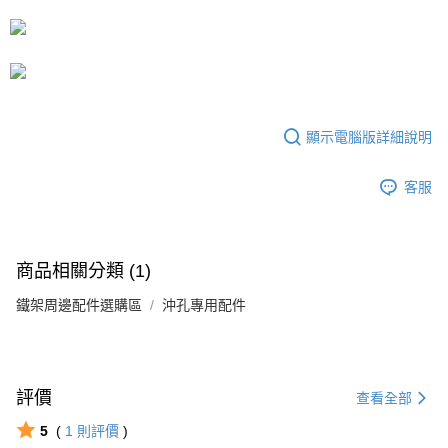
流程，驗證手機門號後，選擇欲分期的期數、繳款截止日，確認付款後即完
運送方式
成交易。
3.實際核准額度、可分期數及費用金額請依後續交易確認頁面所載為準。
宅配
4.訂單成立30分鐘內，如未前往確認交易或遇審核未通過，訂單將自動取
每筆NT$80，滿NT$599(含以上)免運費
消。如遇「轉專審核」未通過狀況，表示未達大哥付你分期系統評分，恕無
法說明評估內容。
【繳款方式說明】
顯示電腦版詳細說明
1.分期款項不併入電信帳單，「大哥付你分期」於每月結算日後寄送繳費提
醒簡訊。
2.透過簡訊連結打開帳單後，可選擇「超商條碼／台灣大直營門市／銀行轉
客服
帳／街口支付／iPASS MONEY」等通路繳費。
【注意事項】
1.本服務係由「台灣大哥大股份有限公司」（以下簡稱本公司）所提供，讓
商品相關分類 (1)
用戶於交易時，得透過本服務購買商品或服務，並由商店將買賣／分期付款
買賣價金債權讓與本公司後，依約使用本公司帳單繳交帳款。
鐵架周邊配件選購區
2.基於同意付款使用「大哥付你分期」之契約關係目的，商店將以您的個人
沖孔專用配件
資料（包含姓名、電話或地址）提供予台灣大哥大進項蒐集、處理及利用，
由本公司與您本人進行分期帳單所需資料之確認、核對及更正。
3.完整用戶服務條款，請詳閱以下連結：
https://oppay.tw/userRule
評價
查看全部
5
(
1
則評價
)