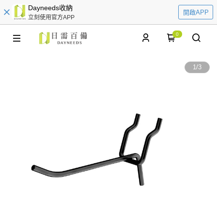
Dayneeds收納
開啟APP
立刻使用官方APP
0
1
/
3