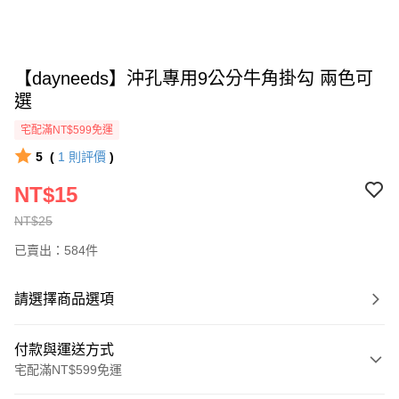
【dayneeds】沖孔專用9公分牛角掛勾 兩色可
選
宅配滿NT$599免運
5
(
1
則評價
)
NT$15
NT$25
已賣出：584件
請選擇商品選項
付款與運送方式
宅配滿NT$599免運