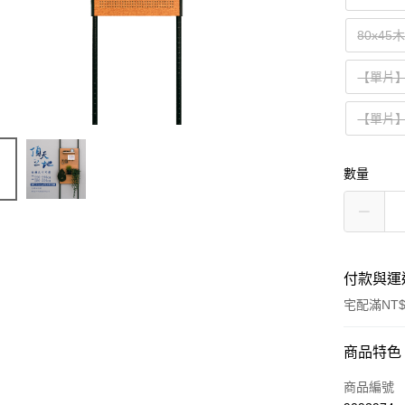
80x45
【單片】
【單片】
數量
付款與運
宅配滿NT$
付款方式
商品特色
信用卡一
商品編號