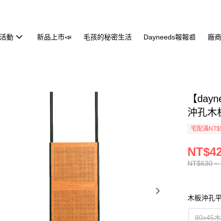
活動
新品上市📣
毛孩的秘密生活
Dayneeds報報📰
廠商
【day
沖孔木
宅配滿NT$
NT$42
NT$630 ~
木板沖孔
80x45