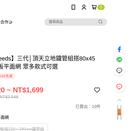
0
合作🤝
needs】三代│頂天立地鐵管組搭80x45
板平面網 眾多款式可選
599免運
0 ~ NT$1,699
 NT$2,549
已賣出：10件
平面網
木板搭220－290cm鐵管組