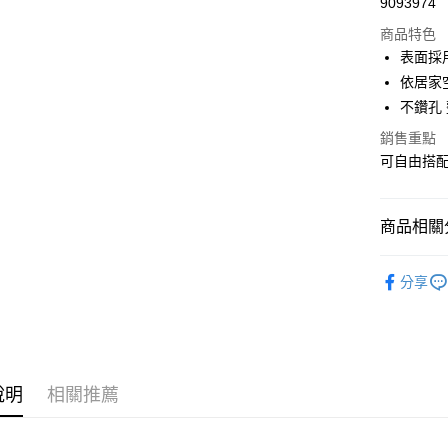
9093974
信用卡分
商品特色
3 期 
表面採
合作金
依居家
LINE Pay
華南商
不鑽孔
Apple Pay
上海商
銷售重點
國泰世
街口支付
可自由搭
臺灣中
匯豐（
悠遊付
聯邦商
商品相關分
元大商
Google Pa
玉山商
頂天立地
台新國
全盈+PAY
分享
台灣樂
大哥付你
相關說明
【大哥付
ATM付款
1.本服務
2.付款方
說明
相關推薦
流程，驗
完成交易
運送方式
3.實際核