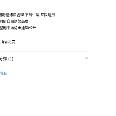
期付款
0 利率 每期
NT$140
21家銀行
用粉體烤漆處理 不易生鏽 堅固耐用
庫商業銀行
第一商業銀行
空間 自由調節高度
業銀行
彰化商業銀行
 整體平均荷重達50公斤
業儲蓄銀行
台北富邦商業銀行
華商業銀行
兆豐國際商業銀行
配所需高度
小企業銀行
台中商業銀行
台灣）商業銀行
華泰商業銀行
業銀行
遠東國際商業銀行
類 (1)
業銀行
永豐商業銀行
y
業銀行
星展（台灣）商業銀行
頂天立地多功能架
際商業銀行
中國信託商業銀行
客服
天信用卡公司
分期
你分期使用說明】
由台灣大哥大提供，台灣大哥大用戶可立即使用無須另外申請。
式選擇「大哥付你分期」，訂單成立後會自動跳轉到大哥付的交易
證手機門號後，選擇欲分期的期數、繳款截止日，確認付款後即
。
准額度、可分期數及費用金額請依後續交易確認頁面所載為準。