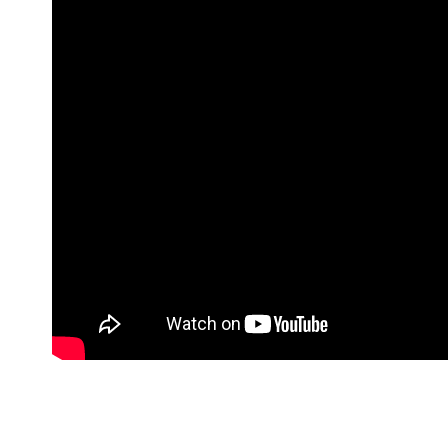
4.訂單成
宅配
消。如遇
每筆NT$8
無法說明
【繳款方
1.分期款
醒簡訊。
2.透過簡
帳／街口支
【注意事
1.本服務
用戶於交
款買賣價
2.基於同
資料（包
用，由本
3.完整用