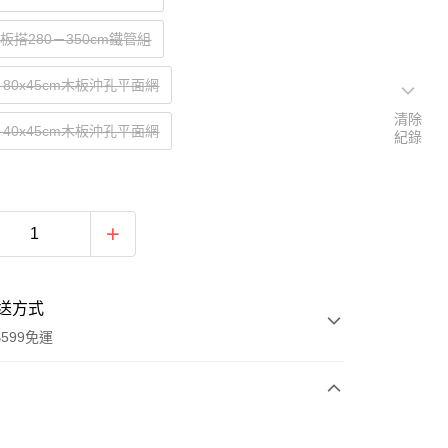
木板搭280－350cm鐵管組
80x45cm木板沖孔平面網
清除
40x45cm木板沖孔平面網
紀錄
送方式
599免運
次付款