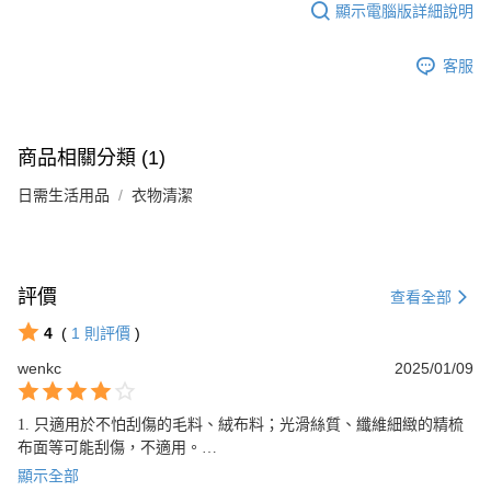
每筆NT$80，滿NT$599(含以上)免運費
消。如遇「轉專審核」未通過狀況，表示未達大哥付你分期系統評分，恕無
顯示電腦版詳細說明
法說明評估內容。
【繳款方式說明】
客服
1.分期款項不併入電信帳單，「大哥付你分期」於每月結算日後寄送繳費提
醒簡訊。
2.透過簡訊連結打開帳單後，可選擇「超商條碼／台灣大直營門市／銀行轉
帳／街口支付／iPASS MONEY」等通路繳費。
商品相關分類 (1)
【注意事項】
1.本服務係由「台灣大哥大股份有限公司」（以下簡稱本公司）所提供，讓
日需生活用品
衣物清潔
用戶於交易時，得透過本服務購買商品或服務，並由商店將買賣／分期付款
買賣價金債權讓與本公司後，依約使用本公司帳單繳交帳款。
2.基於同意付款使用「大哥付你分期」之契約關係目的，商店將以您的個人
資料（包含姓名、電話或地址）提供予台灣大哥大進項蒐集、處理及利用，
由本公司與您本人進行分期帳單所需資料之確認、核對及更正。
評價
查看全部
3.完整用戶服務條款，請詳閱以下連結：
https://oppay.tw/userRule
4
(
1
則評價
)
wenkc
2025/01/09
1. 只適用於不怕刮傷的毛料、絨布料；光滑絲質、纖維細緻的精梳
布面等可能刮傷，不適用。

2. 環保，永續使用，無廢料（與膠布黏貼型除毛球方法相比）。

顯示全部