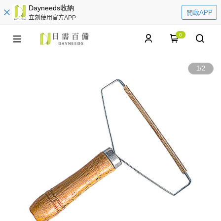
Dayneeds收納
開啟APP
立刻使用官方APP
0
1
/
2