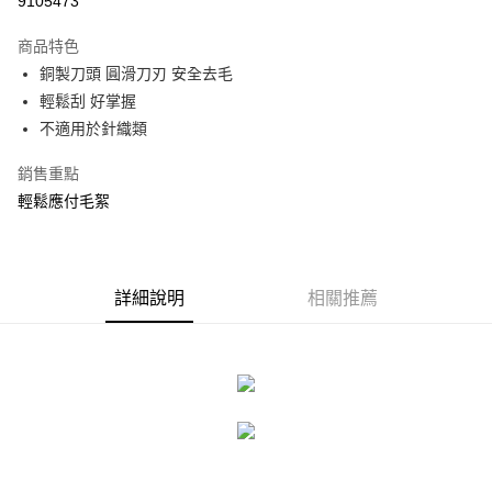
9105473
3 期 0 利率 每期
NT$13
21家銀行
商品特色
合作金庫商業銀行
第一商業銀行
LINE Pay
銅製刀頭 圓滑刀刃 安全去毛
華南商業銀行
彰化商業銀行
輕鬆刮 好掌握
Apple Pay
上海商業儲蓄銀行
台北富邦商業銀行
國泰世華商業銀行
兆豐國際商業銀行
不適用於針織類
街口支付
臺灣中小企業銀行
台中商業銀行
銷售重點
匯豐（台灣）商業銀行
華泰商業銀行
悠遊付
聯邦商業銀行
遠東國際商業銀行
輕鬆應付毛絮
元大商業銀行
永豐商業銀行
Google Pay
玉山商業銀行
星展（台灣）商業銀行
台新國際商業銀行
中國信託商業銀行
全盈+PAY
台灣樂天信用卡公司
詳細說明
相關推薦
大哥付你分期
相關說明
【大哥付你分期使用說明】
ATM付款
1.本服務由台灣大哥大提供，台灣大哥大用戶可立即使用無須另外申請。
2.付款方式選擇「大哥付你分期」，訂單成立後會自動跳轉到大哥付的交易
流程，驗證手機門號後，選擇欲分期的期數、繳款截止日，確認付款後即完
運送方式
成交易。
3.實際核准額度、可分期數及費用金額請依後續交易確認頁面所載為準。
宅配
4.訂單成立30分鐘內，如未前往確認交易或遇審核未通過，訂單將自動取