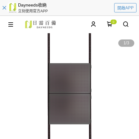
Dayneeds收納
開啟APP
立刻使用官方APP
0
1
/
3