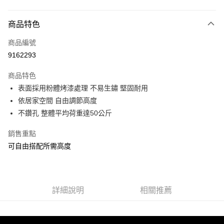
付款方式
商品特色
信用卡一次付款
商品編號
信用卡分期付款
9162293
3 期 0 利率 每期
NT$483
21家銀行
商品特色
合作金庫商業銀行
第一商業銀行
LINE Pay
表面採用粉體烤漆處理 不易生鏽 堅固耐用
華南商業銀行
彰化商業銀行
依居家空間 自由調節高度
Apple Pay
上海商業儲蓄銀行
台北富邦商業銀行
國泰世華商業銀行
兆豐國際商業銀行
不鑽孔 整體平均荷重達50公斤
街口支付
臺灣中小企業銀行
台中商業銀行
銷售重點
匯豐（台灣）商業銀行
華泰商業銀行
悠遊付
聯邦商業銀行
遠東國際商業銀行
可自由搭配所需高度
元大商業銀行
永豐商業銀行
Google Pay
玉山商業銀行
星展（台灣）商業銀行
台新國際商業銀行
中國信託商業銀行
全盈+PAY
台灣樂天信用卡公司
詳細說明
相關推薦
大哥付你分期
相關說明
【大哥付你分期使用說明】