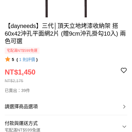
【dayneeds】三代│頂天立地烤漆收納架 搭
60x42沖孔平面網2片 (贈9cm沖孔掛勾10入) 兩
色可選
宅配滿NT$599免運
5
(
1
則評價
)
NT$1,450
NT$2,175
已賣出：39件
請選擇商品選項
付款與運送方式
宅配滿NT$599免運